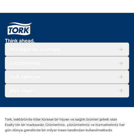
Sunduğumuz avantajlar
Çözümler
Çözümlerimiz
Sürdürülebilirlik
Tork Clean Care
Tork Vision Temizlik
Tork hakkında
Reklam alanı
Hakkımızda
Bize ulaşın
Başarı hikayeleri
tork.turkey@essity.com
(+90) 216 560 13 00
Distribütörünüzü bulun
Tork, sektöründe lider küresel bir hijyen ve sağlık ürünleri şirketi olan
Essity Turkey Hijyen Ürünleri Sanayi ve Ticaret
Essity’nin bir markasıdır. Ürünlerimiz, çözümlerimiz ve hizmetlerimiz her
Anonim Şirketi Kuriş Kule İş Merkezi, Cevizli Mah.
gün dünya genelinde bir milyar insan tarafından kullanılmaktadır.
D-100 Güney Yan Yol Cad. No 2