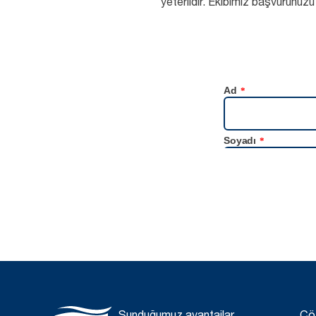
yeterlidir. Ekibimiz başvurunuzu
Sunduğumuz avantajlar
Çö