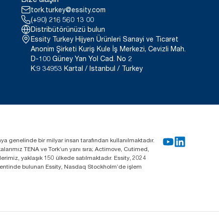
tork.turkey@essity.com
(+90) 216 560 13 00
Distribütörünüzü bulun
Essity Turkey Hijyen Ürünleri Sanayi ve Ticaret
Anonim Şirketi Kuriş Kule İş Merkezi, Cevizli Mah.
D-100 Güney Yan Yol Cad. No 2
K:9 34953 Kartal / Istanbul / Turkey
nya genelinde bir milyar insan tarafından kullanılmaktadır.
rkalarımız TENA ve Tork’un yanı sıra; Actimove, Cutimed,
rimiz, yaklaşık 150 ülkede satılmaktadır. Essity, 2024
m kentinde bulunan Essity, Nasdaq Stockholm’de işlem