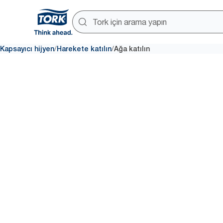
/
/
Kapsayıcı hijyen
Harekete katılın
Ağa katılın
Ağa kat
Herkes için daha iyi hijyene o