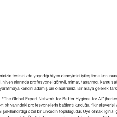
erinizin tesisinizde yaşadığı hijyen deneyimini iyileştirme konusun
ibi, hijyen alanında profesyonel görevli, mimar, tasarımcı, kamu sa
 yaratmaya kendini adamış biri olabilirsiniz. Bir araya gelerek far
. “The Global Expert Network for Better Hygiene for All” (herkes
 bir yanındaki profesyonellerin bağlantı kurduğu, fikir alışverişi y
ini şekillendirdiği özel bir LinkedIn topluluğudur. Üye olmak ilgini