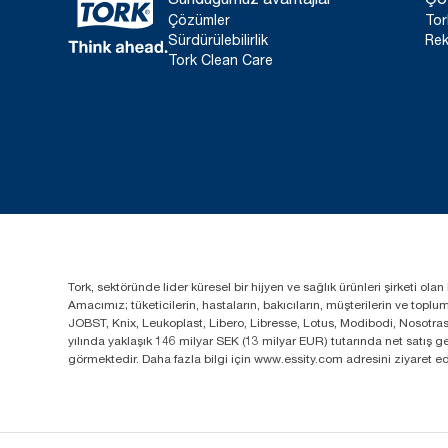
Çözümler
Tor
Sürdürülebilirlik
Rek
Tork Clean Care
Tork, sektöründe lider küresel bir hijyen ve sağlık ürünleri şirketi o
Amacımız; tüketicilerin, hastaların, bakıcıların, müşterilerin ve top
JOBST, Knix, Leukoplast, Libero, Libresse, Lotus, Modibodi, Nosotra
yılında yaklaşık 146 milyar SEK (13 milyar EUR) tutarında net satış
görmektedir. Daha fazla bilgi için www.essity.com adresini ziyaret ed