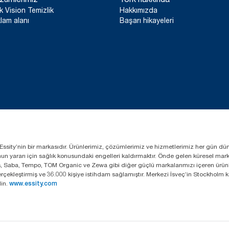
k Vision Temizlik
Hakkımızda
lam alanı
Başarı hikayeleri
lan Essity’nin bir markasıdır. Ürünlerimiz, çözümlerimiz ve hizmetlerimiz her gün dü
lumun yararı için sağlık konusundaki engelleri kaldırmaktır. Önde gelen küresel ma
s, Saba, Tempo, TOM Organic ve Zewa gibi diğer güçlü markalarımızı içeren ürünle
 gerçekleştirmiş ve 36.000 kişiye istihdam sağlamıştır. Merkezi İsveç’in Stockhol
in.
www.essity.com