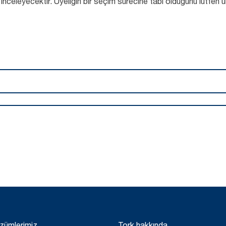
 inceleyecektir. Üyeliğin bir seçim sürecine tabi olduğunu lütfen 
zümlerimiz
Tork hakkında