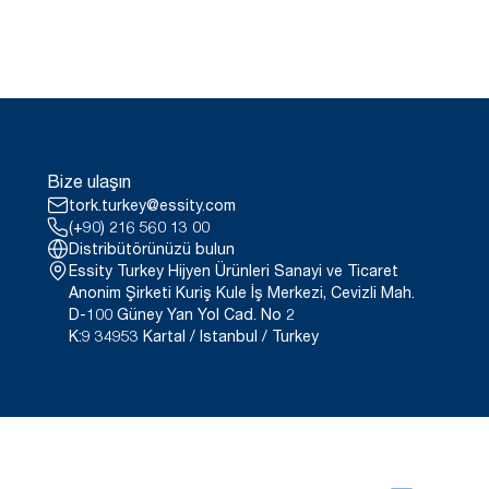
Bize ulaşın
tork.turkey@essity.com
(+90) 216 560 13 00
Distribütörünüzü bulun
Essity Turkey Hijyen Ürünleri Sanayi ve Ticaret
Anonim Şirketi Kuriş Kule İş Merkezi, Cevizli Mah.
D-100 Güney Yan Yol Cad. No 2
K:9 34953 Kartal / Istanbul / Turkey