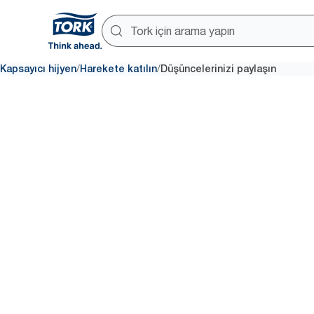
/
/
Kapsayıcı hijyen
Harekete katılın
Düşüncelerinizi paylaşın
Düşüncelerinizi ve
deneyim
Siz ya da bir yakınınız, umumi t
karşılaştınız mı? Hikayenizi du