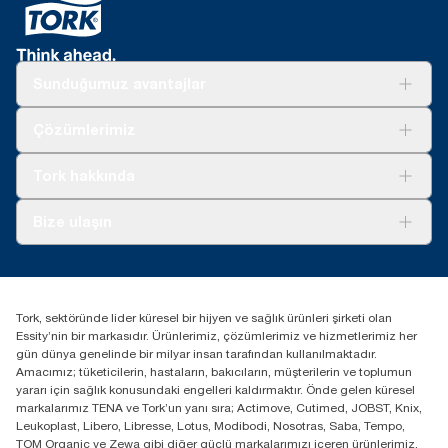
Sunduğumuz avantajlar
Çözümler
Çözümlerimiz
Sürdürülebilirlik
Tork Clean Care
Tork Vision Temizlik
Tork hakkında
Reklam alanı
Hakkımızda
Bize ulaşın
Başarı hikayeleri
tork.turkey@essity.com
(+90) 216 560 13 00
Distribütörünüzü bulun
Tork, sektöründe lider küresel bir hijyen ve sağlık ürünleri şirketi olan
Essity Turkey Hijyen Ürünleri Sanayi ve Ticaret
Essity’nin bir markasıdır. Ürünlerimiz, çözümlerimiz ve hizmetlerimiz her
Anonim Şirketi Kuriş Kule İş Merkezi, Cevizli Mah.
gün dünya genelinde bir milyar insan tarafından kullanılmaktadır.
D-100 Güney Yan Yol Cad. No 2
Amacımız; tüketicilerin, hastaların, bakıcıların, müşterilerin ve toplumun
K:9 34953 Kartal / Istanbul / Turkey
yararı için sağlık konusundaki engelleri kaldırmaktır. Önde gelen küresel
markalarımız TENA ve Tork’un yanı sıra; Actimove, Cutimed, JOBST, Knix,
Leukoplast, Libero, Libresse, Lotus, Modibodi, Nosotras, Saba, Tempo,
TOM Organic ve Zewa gibi diğer güçlü markalarımızı içeren ürünlerimiz,