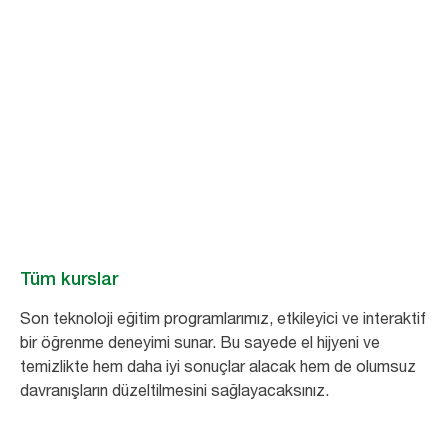
Hijyen eğitim ve
öğretimi
Standartları dünya genelinde yükselterek hijyeni ve sağlığı iyileştirmenin
önemli olduğuna inanıyoruz.
Tüm kurslar
Son teknoloji eğitim programlarımız, etkileyici ve interaktif
bir öğrenme deneyimi sunar. Bu sayede el hijyeni ve
temizlikte hem daha iyi sonuçlar alacak hem de olumsuz
davranışların düzeltilmesini sağlayacaksınız.