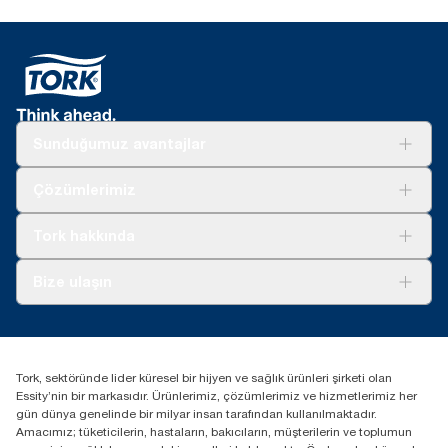
Sunduğumuz avantajlar
Çözümler
Çözümlerimiz
Sürdürülebilirlik
Tork Clean Care
Tork Vision Temizlik
Tork hakkında
Reklam alanı
Hakkımızda
Bize ulaşın
Başarı hikayeleri
tork.turkey@essity.com
(+90) 216 560 13 00
Distribütörünüzü bulun
Tork, sektöründe lider küresel bir hijyen ve sağlık ürünleri şirketi olan
Essity Turkey Hijyen Ürünleri Sanayi ve Ticaret
Essity’nin bir markasıdır. Ürünlerimiz, çözümlerimiz ve hizmetlerimiz her
Anonim Şirketi Kuriş Kule İş Merkezi, Cevizli Mah.
gün dünya genelinde bir milyar insan tarafından kullanılmaktadır.
D-100 Güney Yan Yol Cad. No 2
Amacımız; tüketicilerin, hastaların, bakıcıların, müşterilerin ve toplumun
K:9 34953 Kartal / Istanbul / Turkey