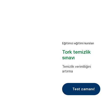
Ofisler için eğitim
Eğitim ve kurslarımız hakkında daha fazla bilgi alın.
Eğitimci eğitimi kursları
Tork temizlik
sınavı
Temizlik verimliliğini
artırma
Test zamanı!