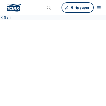
Giriş yapın
Geri
Dinlenme
odalarının temiz
kalmasını
sağlayın
Çalışanların %74’ü, hijyen dispenserleri boş olduğunda hijyenik
olmanın imkansız hale geldiğini söylüyor.* Tork, ürünlerin
tükenmesini önlemek ve ortamın temiz kalmasını sağlamak için
her seferinde tek parça ürün veren, yüksek kapasiteli çözümler
sunuyor.