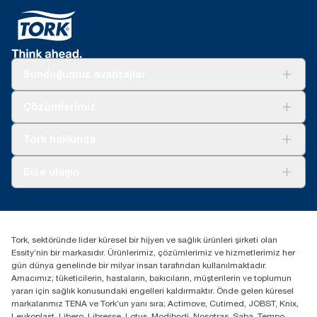
Sunduğumuz avantajlar
Çözümler
Çözümlerimiz
Sürdürülebilirlik
Tork Clean Care
Tork Vision Temizlik
Tork hakkında
Reklam alanı
Hakkımızda
Bize ulaşın
Başarı hikayeleri
tork.turkey@essity.com
(+90) 216 560 13 00
Distribütörünüzü bulun
Tork, sektöründe lider küresel bir hijyen ve sağlık ürünleri şirketi olan
Essity Turkey Hijyen Ürünleri Sanayi ve Ticaret
Essity’nin bir markasıdır. Ürünlerimiz, çözümlerimiz ve hizmetlerimiz her
Anonim Şirketi Kuriş Kule İş Merkezi, Cevizli Mah.
gün dünya genelinde bir milyar insan tarafından kullanılmaktadır.
D-100 Güney Yan Yol Cad. No 2
Amacımız; tüketicilerin, hastaların, bakıcıların, müşterilerin ve toplumun
K:9 34953 Kartal / Istanbul / Turkey
yararı için sağlık konusundaki engelleri kaldırmaktır. Önde gelen küresel
markalarımız TENA ve Tork’un yanı sıra; Actimove, Cutimed, JOBST, Knix,
Leukoplast, Libero, Libresse, Lotus, Modibodi, Nosotras, Saba, Tempo,