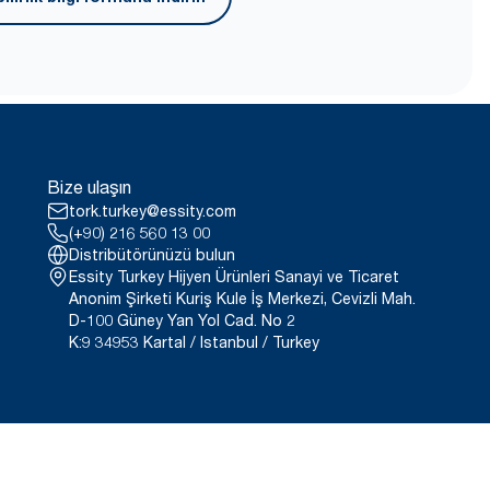
(Geri kalan ambalajlar da
**
 g CO2e per use.
ralanan dispenserler için
sy Handling® ergonomik
tın.
/en-gb/9VIUDN.
itliliğini temsil eder. Tüketim
da üçüncü taraf onaylıdır.
üncü taraflarca incelenmiş yaşam
ını yansıttığından, belirli
Bize ulaşın
ullanılmamalıdır.
le birlikte kullanıldığında.
tork.turkey@essity.com
(+90) 216 560 13 00
Distribütörünüzü bulun
Essity Turkey Hijyen Ürünleri Sanayi ve Ticaret
Anonim Şirketi Kuriş Kule İş Merkezi, Cevizli Mah.
D-100 Güney Yan Yol Cad. No 2
K:9 34953 Kartal / Istanbul / Turkey