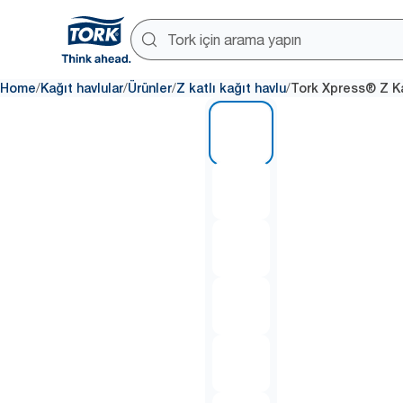
/
/
/
/
Home
Kağıt havlular
Ürünler
Z katlı kağıt havlu
Tork Xpress® Z Ka
1 of 7