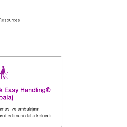
Resources
k Easy Handling®
balaj
nması ve ambalajının
raf edilmesi daha kolaydır.