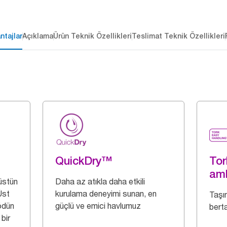
ntajlar
Açıklama
Ürün Teknik Özellikleri
Teslimat Teknik Özellikleri
QuickDry™
Tor
am
üstün
Daha az atıkla daha etkili
Üst
kurulama deneyimi sunan, en
Taşı
ödün
güçlü ve emici havlumuz
berta
bir