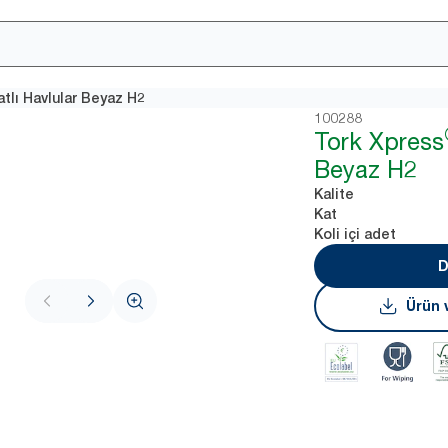
tlı Havlular Beyaz H2
100288
Tork Xpress
Beyaz H2
Kalite
Kat
Koli içi adet
D
Ürün v