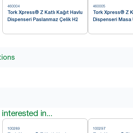
460004
460005
Tork Xpress® Z Katlı Kağıt Havlu
Tork Xpress® Z Ka
Dispenseri Paslanmaz Çelik H2
Dispenseri Masa Üstü
Paslanmaz Çelik
tions
interested in...
100289
100297