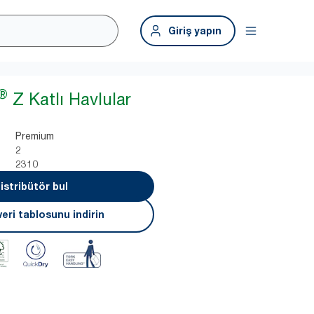
Giriş yapın
®
Z Katlı Havlular
Premium
2
2310
istribütör bul
eri tablosunu indirin