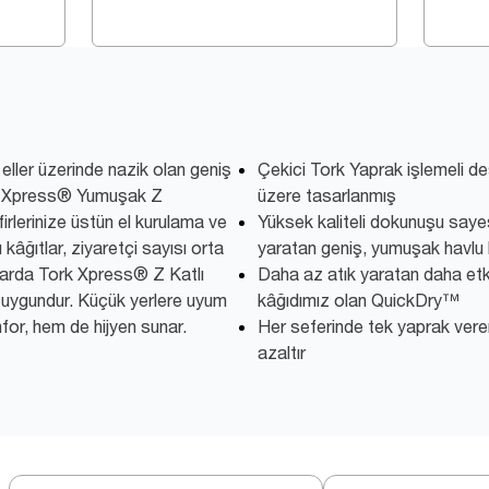
a eller üzerinde nazik olan geniş
Çekici Tork Yaprak işlemeli de
k Xpress® Yumuşak Z
üzere tasarlanmış
firlerinize üstün el kurulama ve
Yüksek kaliteli dokunuşu saye
kâğıtlar, ziyaretçi sayısı orta
yaratan geniş, yumuşak havlu 
larda Tork Xpress® Z Katlı
Daha az atık yaratan daha etkil
in uygundur. Küçük yerlere uyum
kâğıdımız olan QuickDry™
for, hem de hijyen sunar.
Her seferinde tek yaprak verere
azaltır