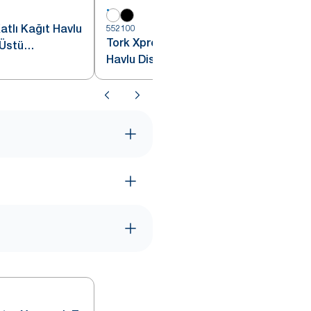
tlı Kağıt Havlu
552100
5
Tork Xpress® Z Katlı Mini Kağıt
Havlu Dispenseri Beyaz H2
 H2