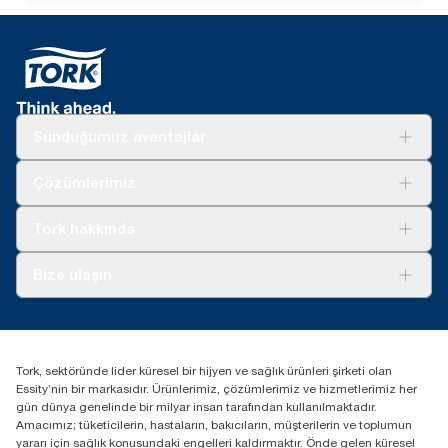
Sunduğumuz avantajlar
Çözümler
Çözümlerimiz
Sürdürülebilirlik
Tork Clean Care
Tork Vision Temizlik
Tork hakkında
Reklam alanı
Hakkımızda
Bize ulaşın
Başarı hikayeleri
tork.turkey@essity.com
(+90) 216 560 13 00
Distribütörünüzü bulun
Tork, sektöründe lider küresel bir hijyen ve sağlık ürünleri şirketi olan
Essity Turkey Hijyen Ürünleri Sanayi ve Ticaret
Essity’nin bir markasıdır. Ürünlerimiz, çözümlerimiz ve hizmetlerimiz her
Anonim Şirketi Kuriş Kule İş Merkezi, Cevizli Mah.
gün dünya genelinde bir milyar insan tarafından kullanılmaktadır.
D-100 Güney Yan Yol Cad. No 2
Amacımız; tüketicilerin, hastaların, bakıcıların, müşterilerin ve toplumun
K:9 34953 Kartal / Istanbul / Turkey
yararı için sağlık konusundaki engelleri kaldırmaktır. Önde gelen küresel