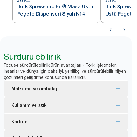
272900
272901
Tork Xpressnap Fit® Masa Üstü
Tork Xpressn
Peçete Dispenseri Siyah N14
Üstü Peçetel
Sürdürülebilirlik
Focus4 sürdürülebilirlik ürün avantajları - Tork; işletmeler,
insanlar ve dünya için daha iyi, yenilikçi ve sürdürülebilir hijyen
çözümleri geliştirme konusunda kararlıdır.
Malzeme ve ambalaj
EU Ecolabel sertifikalı ürünler: Ürünün yaşam
Kullanım ve atık
döngüsü boyunca çevre üzerindeki etkisi
azaltılmıştır.
Her seferinde tek yaprak verme özelliği ile tüketimi
Karbon
FSC® certified refills – made from responsibly
kontrol altına almaya ve israfı azaltmaya yardımcı
sourced fiber.
olur.