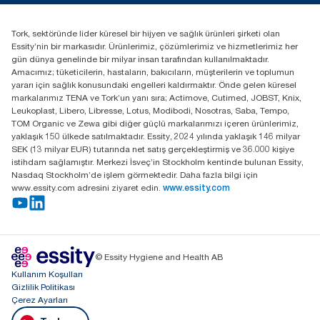
(+90) 216 560 13 00
Distribütörünüzü bulun
Tork, sektöründe lider küresel bir hijyen ve sağlık ürünleri şirketi olan
Essity Turkey Hijyen Ürünleri Sanayi ve Ticaret
Essity’nin bir markasıdır. Ürünlerimiz, çözümlerimiz ve hizmetlerimiz her
Anonim Şirketi Kuriş Kule İş Merkezi, Cevizli Mah.
gün dünya genelinde bir milyar insan tarafından kullanılmaktadır.
D-100 Güney Yan Yol Cad. No 2
Amacımız; tüketicilerin, hastaların, bakıcıların, müşterilerin ve toplumun
K:9 34953 Kartal / Istanbul / Turkey
yararı için sağlık konusundaki engelleri kaldırmaktır. Önde gelen küresel
markalarımız TENA ve Tork’un yanı sıra; Actimove, Cutimed, JOBST, Knix,
Leukoplast, Libero, Libresse, Lotus, Modibodi, Nosotras, Saba, Tempo,
TOM Organic ve Zewa gibi diğer güçlü markalarımızı içeren ürünlerimiz,
yaklaşık 150 ülkede satılmaktadır. Essity, 2024 yılında yaklaşık 146 milyar
SEK (13 milyar EUR) tutarında net satış gerçekleştirmiş ve 36.000 kişiye
istihdam sağlamıştır. Merkezi İsveç’in Stockholm kentinde bulunan Essity,
Nasdaq Stockholm’de işlem görmektedir. Daha fazla bilgi için
www.essity.com adresini ziyaret edin.
www.essity.com
© Essity Hygiene and Health AB
Kullanım Koşulları
Gizlilik Politikası
Çerez Ayarları