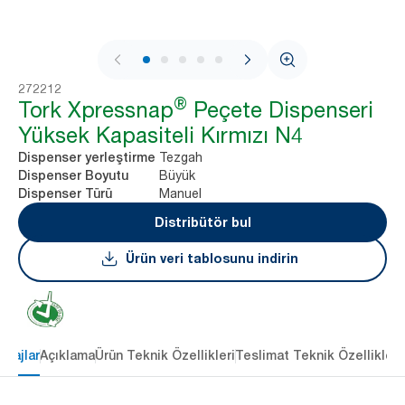
1 / 8
272212
®
Tork Xpressnap
Peçete Dispenseri
Yüksek Kapasiteli Kırmızı N4
Tezgah
Dispenser yerleştirme
Büyük
Dispenser Boyutu
Manuel
Dispenser Türü
Distribütör bul
Ürün veri tablosunu indirin
ntajlar
Açıklama
Ürün Teknik Özellikleri
Teslimat Teknik Özellikleri