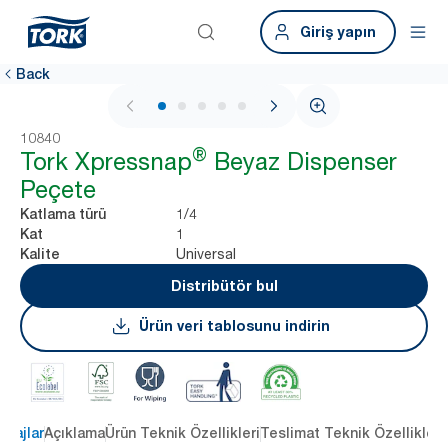
Giriş yapın
Back
1 / 6
10840
®
Tork Xpressnap
Beyaz Dispenser
Peçete
1/4
Katlama türü
1
Kat
Universal
Kalite
Distribütör bul
Ürün veri tablosunu indirin
ntajlar
Açıklama
Ürün Teknik Özellikleri
Teslimat Teknik Özellikleri