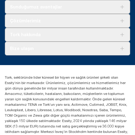
karşılaştırıldığı araştırmaya dayanmaktadır.
Sunduğumuz avantajlar
***
Bölgeye bağlı olarak kısıtlamalar mevcut olabilir. Endüstriyel
kompost kovasında bertaraf edeceğiniz ürünün bu işlem için
Çözümler
Çözümlerimiz
uygun olup olmadığını yerel yetkililere danışın. Ayrıca, ürünün
Sürdürülebilirlik
tehlikeli veya kompostlanamayan maddelerle birlikte
Tork Clean Care
Tork Vision Temizlik
kullanılmadığından emin olun.
Tork hakkında
Reklam alanı
Hakkımızda
Bize ulaşın
Başarı hikayeleri
tork.turkey@essity.com
(+90) 216 560 13 00
Distribütörünüzü bulun
Tork, sektöründe lider küresel bir hijyen ve sağlık ürünleri şirketi olan
Essity Turkey Hijyen Ürünleri Sanayi ve Ticaret
Essity’nin bir markasıdır. Ürünlerimiz, çözümlerimiz ve hizmetlerimiz her
Anonim Şirketi Kuriş Kule İş Merkezi, Cevizli Mah.
gün dünya genelinde bir milyar insan tarafından kullanılmaktadır.
D-100 Güney Yan Yol Cad. No 2
Amacımız; tüketicilerin, hastaların, bakıcıların, müşterilerin ve toplumun
K:9 34953 Kartal / Istanbul / Turkey
yararı için sağlık konusundaki engelleri kaldırmaktır. Önde gelen küresel
markalarımız TENA ve Tork’un yanı sıra; Actimove, Cutimed, JOBST, Knix,
Leukoplast, Libero, Libresse, Lotus, Modibodi, Nosotras, Saba, Tempo,
TOM Organic ve Zewa gibi diğer güçlü markalarımızı içeren ürünlerimiz,
yaklaşık 150 ülkede satılmaktadır. Essity, 2024 yılında yaklaşık 146 milyar
SEK (13 milyar EUR) tutarında net satış gerçekleştirmiş ve 36.000 kişiye
istihdam sağlamıştır. Merkezi İsveç’in Stockholm kentinde bulunan Essity,