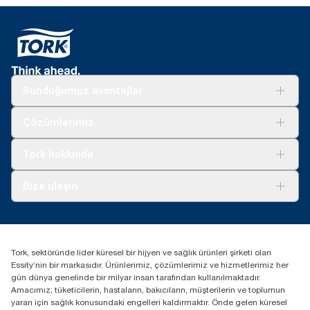
Sunduğumuz avantajlar
Çözümler
Çözümlerimiz
Sürdürülebilirlik
Tork Clean Care
Tork Vision Temizlik
Tork hakkında
Reklam alanı
Hakkımızda
Bize ulaşın
Başarı hikayeleri
tork.turkey@essity.com
(+90) 216 560 13 00
Distribütörünüzü bulun
Tork, sektöründe lider küresel bir hijyen ve sağlık ürünleri şirketi olan
Essity Turkey Hijyen Ürünleri Sanayi ve Ticaret
Essity’nin bir markasıdır. Ürünlerimiz, çözümlerimiz ve hizmetlerimiz her
Anonim Şirketi Kuriş Kule İş Merkezi, Cevizli Mah.
gün dünya genelinde bir milyar insan tarafından kullanılmaktadır.
D-100 Güney Yan Yol Cad. No 2
Amacımız; tüketicilerin, hastaların, bakıcıların, müşterilerin ve toplumun
K:9 34953 Kartal / Istanbul / Turkey
yararı için sağlık konusundaki engelleri kaldırmaktır. Önde gelen küresel