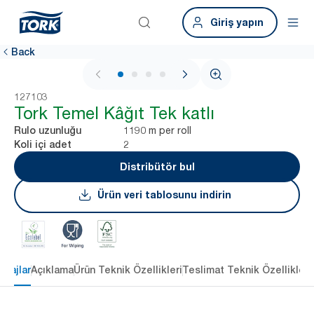
Giriş yapın
Back
1 / 4
127103
Tork Temel Kâğıt Tek katlı
1190 m per roll
Rulo uzunluğu
2
Koli içi adet
Distribütör bul
Ürün veri tablosunu indirin
ntajlar
Açıklama
Ürün Teknik Özellikleri
Teslimat Teknik Özellikleri