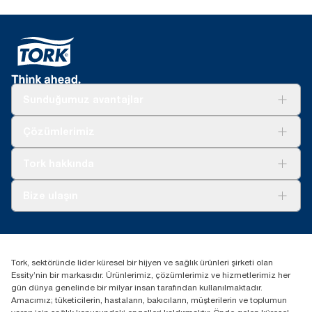
Sunduğumuz avantajlar
Çözümler
Çözümlerimiz
Sürdürülebilirlik
Tork Clean Care
Tork Vision Temizlik
Tork hakkında
Reklam alanı
Hakkımızda
Bize ulaşın
Başarı hikayeleri
tork.turkey@essity.com
(+90) 216 560 13 00
Distribütörünüzü bulun
Tork, sektöründe lider küresel bir hijyen ve sağlık ürünleri şirketi olan
Essity Turkey Hijyen Ürünleri Sanayi ve Ticaret
Essity’nin bir markasıdır. Ürünlerimiz, çözümlerimiz ve hizmetlerimiz her
Anonim Şirketi Kuriş Kule İş Merkezi, Cevizli Mah.
gün dünya genelinde bir milyar insan tarafından kullanılmaktadır.
D-100 Güney Yan Yol Cad. No 2
Amacımız; tüketicilerin, hastaların, bakıcıların, müşterilerin ve toplumun
K:9 34953 Kartal / Istanbul / Turkey