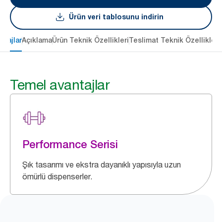
Ürün veri tablosunu indirin
ntajlar
Açıklama
Ürün Teknik Özellikleri
Teslimat Teknik Özellikleri
Temel avantajlar
Performance Serisi
Şık tasarımı ve ekstra dayanıklı yapısıyla uzun
ömürlü dispenserler.