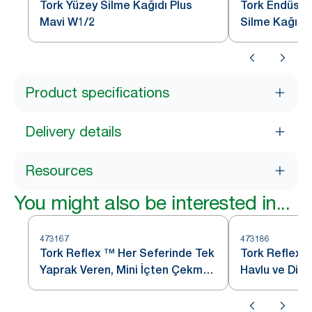
Tork Yüzey Silme Kağıdı Plus
Tork Endüstri
Mavi W1/2
Silme Kağıdı 
Product specifications
Delivery details
Resources
You might also be interested in...
473167
473186
Tork Reflex ™ Her Seferinde Tek
Tork Reflex™
Yaprak Veren, Mini İçten Çekmeli
Havlu ve Dis
Dispenser
Mavi M4