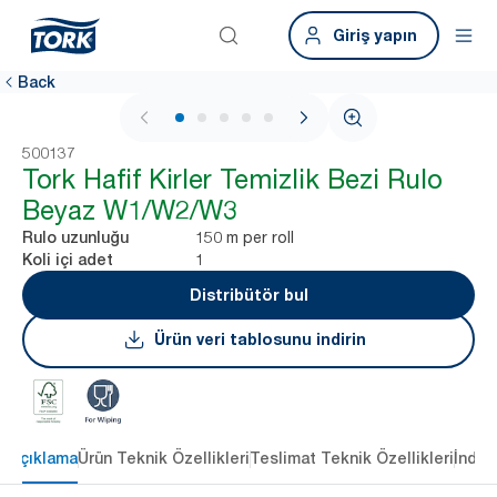
Giriş yapın
Back
1 / 5
500137
Tork Hafif Kirler Temizlik Bezi Rulo
Beyaz W1/W2/W3
150 m per roll
Rulo uzunluğu
1
Koli içi adet
Distribütör bul
Ürün veri tablosunu indirin
Açıklama
Ürün Teknik Özellikleri
Teslimat Teknik Özellikleri
İndir