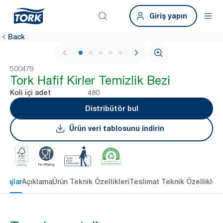
Giriş yapın
Back
1 / 5
500479
Tork Hafif Kirler Temizlik Bezi
480
Koli içi adet
Distribütör bul
Ürün veri tablosunu indirin
ntajlar
Açıklama
Ürün Teknik Özellikleri
Teslimat Teknik Özellikleri