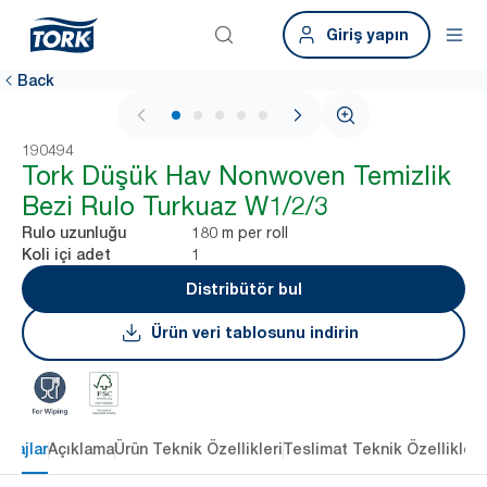
Giriş yapın
Back
1 / 5
190494
Tork Düşük Hav Nonwoven Temizlik
Bezi Rulo Turkuaz W1/2/3
180 m per roll
Rulo uzunluğu
1
Koli içi adet
Distribütör bul
Ürün veri tablosunu indirin
ntajlar
Açıklama
Ürün Teknik Özellikleri
Teslimat Teknik Özellikleri