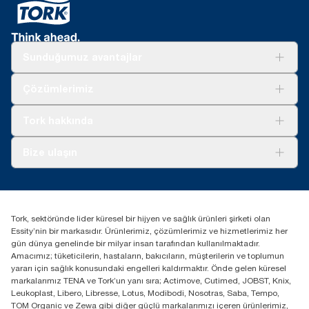
Sunduğumuz avantajlar
Çözümler
Çözümlerimiz
Sürdürülebilirlik
Tork Clean Care
Tork Vision Temizlik
Tork hakkında
Reklam alanı
Hakkımızda
Bize ulaşın
Başarı hikayeleri
tork.turkey@essity.com
(+90) 216 560 13 00
Distribütörünüzü bulun
Tork, sektöründe lider küresel bir hijyen ve sağlık ürünleri şirketi olan
Essity Turkey Hijyen Ürünleri Sanayi ve Ticaret
Essity’nin bir markasıdır. Ürünlerimiz, çözümlerimiz ve hizmetlerimiz her
Anonim Şirketi Kuriş Kule İş Merkezi, Cevizli Mah.
gün dünya genelinde bir milyar insan tarafından kullanılmaktadır.
D-100 Güney Yan Yol Cad. No 2
Amacımız; tüketicilerin, hastaların, bakıcıların, müşterilerin ve toplumun
K:9 34953 Kartal / Istanbul / Turkey
yararı için sağlık konusundaki engelleri kaldırmaktır. Önde gelen küresel
markalarımız TENA ve Tork’un yanı sıra; Actimove, Cutimed, JOBST, Knix,
Leukoplast, Libero, Libresse, Lotus, Modibodi, Nosotras, Saba, Tempo,
TOM Organic ve Zewa gibi diğer güçlü markalarımızı içeren ürünlerimiz,