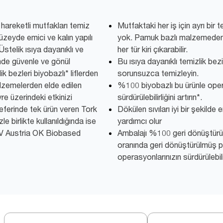
hareketli mutfakları temiz
Mutfaktaki her iş için ayrı bir
üzeyde emici ve kalın yapılı
yok. Pamuk bazlı malzemeden ür
 Üstelik ısıya dayanıklı ve
her tür kiri çıkarabilir.
inde güvenle ve gönül
Bu ısıya dayanıklı temizlik bez
lik bezleri biyobazlı* liflerden
sorunsuzca temizleyin.
alzemelerden elde edilen
%100 biyobazlı bu ürünle oper
re üzerindeki etkinizi
sürdürülebilirliğini artırın*.
eferinde tek ürün veren Tork
Dökülen sıvıları iyi bir şekilde
e birlikte kullanıldığında ise
yardımcı olur
 *TÜV Austria OK Biobased
Ambalajı %100 geri dönüştürü
oranında geri dönüştürülmüş pl
operasyonlarınızın sürdürülebilirl