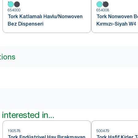
654000
654008
Tork Katlamalı Havlu/Nonwoven
Tork Nonwoven B
Bez Dispenseri
Kırmızı-Siyah W4
tions
interested in...
190578
500479
Tork Endüstriyel Hav Bırakmayan
Tork Hafif Kirler 