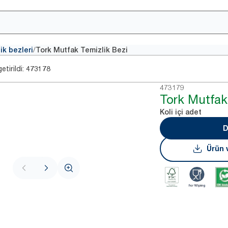
/
ik bezleri
Tork Mutfak Temizlik Bezi
tirildi:
473178
473179
Tork Mutfak
Koli içi adet
D
Ürün v