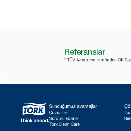
Referanslar
* TÜV Avusturya tarafından OK Biyoba
Sunduğumuz avantajlar
Çö
Çözümler
Tor
Sürdürülebilirlik
Rek
Tork Clean Care