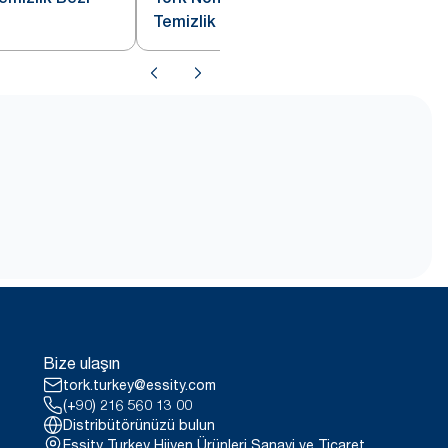
Temizlik Bezi Z Katlı Gri W4
Bize ulaşın
tork.turkey@essity.com
(+90) 216 560 13 00
Distribütörünüzü bulun
Essity Turkey Hijyen Ürünleri Sanayi ve Ticaret