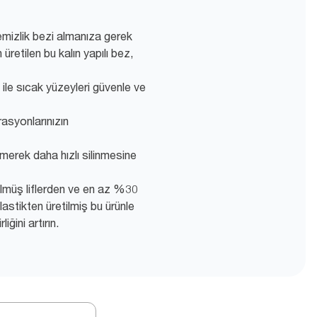
 temizlik bezi almanıza gerek
etilen bu kalın yapılı bez,
i ile sıcak yüzeyleri güvenle ve
asyonlarınızın
 emerek daha hızlı silinmesine
lmüş liflerden ve en az %30
astikten üretilmiş bu ürünle
iğini artırın.