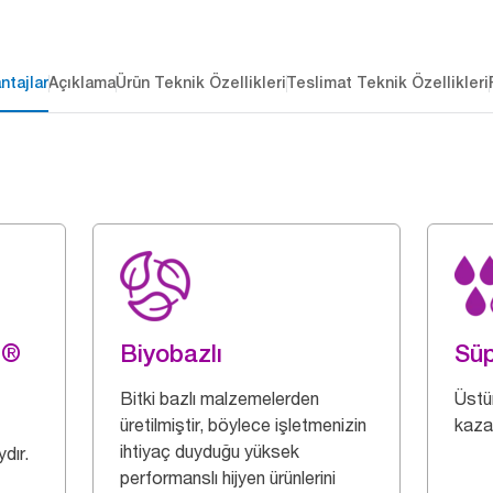
ntajlar
Açıklama
Ürün Teknik Özellikleri
Teslimat Teknik Özellikleri
g®
Biyobazlı
Süp
Bitki bazlı malzemelerden
Üstü
üretilmiştir, böylece işletmenizin
kazan
ihtiyaç duyduğu yüksek
dır.
performanslı hijyen ürünlerini