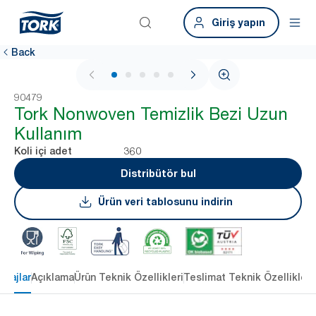
Giriş yapın
Back
1 / 6
90479
Tork Nonwoven Temizlik Bezi Uzun
Kullanım
360
Koli içi adet
Distribütör bul
Ürün veri tablosunu indirin
ntajlar
Açıklama
Ürün Teknik Özellikleri
Teslimat Teknik Özellikleri