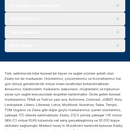
Sunduğumuz avantajlar
Çözümler
Çözümlerimiz
Sürdürülebilirlik
Tork Clean Care
Tork Vision Temizlik
Tork hakkında
Reklam alanı
Hakkımızda
Bize ulaşın
Başarı hikayeleri
tork.turkey@essity.com
(+90) 216 560 13 00
Distribütörünüzü bulun
Tork, sektöründe lider küresel bir hijyen ve sağlık ürünleri şirketi olan
Essity Turkey Hijyen Ürünleri Sanayi ve Ticaret
Essity’nin bir markasıdır. Ürünlerimiz, çözümlerimiz ve hizmetlerimiz her
Anonim Şirketi Kuriş Kule İş Merkezi, Cevizli Mah.
gün dünya genelinde bir milyar insan tarafından kullanılmaktadır.
D-100 Güney Yan Yol Cad. No 2
Amacımız; tüketicilerin, hastaların, bakıcıların, müşterilerin ve toplumun
K:9 34953 Kartal / Istanbul / Turkey
yararı için sağlık konusundaki engelleri kaldırmaktır. Önde gelen küresel
markalarımız TENA ve Tork’un yanı sıra; Actimove, Cutimed, JOBST, Knix,
Leukoplast, Libero, Libresse, Lotus, Modibodi, Nosotras, Saba, Tempo,
TOM Organic ve Zewa gibi diğer güçlü markalarımızı içeren ürünlerimiz,
yaklaşık 150 ülkede satılmaktadır. Essity, 2024 yılında yaklaşık 146 milyar
SEK (13 milyar EUR) tutarında net satış gerçekleştirmiş ve 36.000 kişiye
istihdam sağlamıştır. Merkezi İsveç’in Stockholm kentinde bulunan Essity,