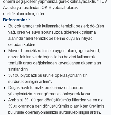
önemli değişiklikler yapmanıza gerek kalmayacaktır. *TÜV
Avusturya tarafından OK Biyobazlı olarak
sertifikalandırılmış ürün
Referanslar
Bu çok amaçlı tek kullanımlık temizlik bezleri; dökülen
yağ, gres ve suyu sorunsuzca gidererek çalışma
alanında farklı temizlik bezlerine duyulan ihtiyacı
ortadan kaldırır
Mevcut temizlik rutininize uygun olan çoğu solvent,
dezenfektan ve deterjan ile bu bezleri kullanarak
temizlik aracı değişiminden kaynaklanan aksamaları
sınırlandırın
%100 biyobazlı bu ürünle operasyonlarınızın
sürdürülebilirliğini artırın*.
Düşük havlı temizlik bezlerimiz en hassas
yüzeylerinizin zarar görmesini önleyerek korur.
Ambalajı %100 geri dönüştürülmüş liflerden ve en az
%30 oranında geri dönüştürülmüş plastikten üretilmiş
bu ürünle operasyonlarınızın sürdürülebilirliğini artırın.