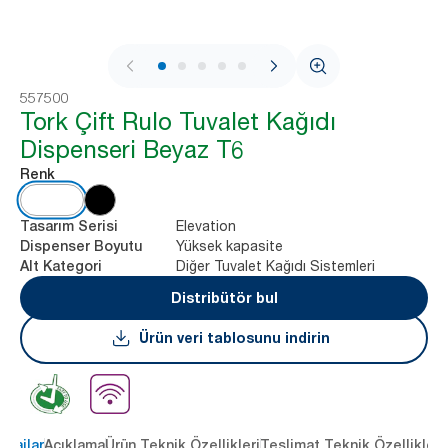
1 / 8
557500
Tork Çift Rulo Tuvalet Kağıdı
Dispenseri Beyaz T6
Renk
Elevation
Tasarım Serisi
Yüksek kapasite
Dispenser Boyutu
Diğer Tuvalet Kağıdı Sistemleri
Alt Kategori
Distribütör bul
Ürün veri tablosunu indirin
ntajlar
Açıklama
Ürün Teknik Özellikleri
Teslimat Teknik Özellikleri