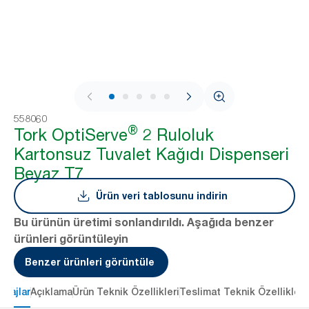
1 / 6
558060
®
Tork OptiServe
2 Ruloluk
Kartonsuz Tuvalet Kağıdı Dispenseri
Beyaz T7
Ürün veri tablosunu indirin
Bu ürünün üretimi sonlandırıldı. Aşağıda benzer
ürünleri görüntüleyin
Benzer ürünleri görüntüle
ntajlar
Açıklama
Ürün Teknik Özellikleri
Teslimat Teknik Özellikleri