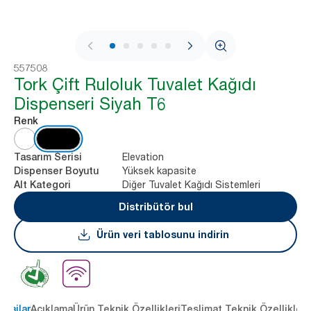
1 / 8
557508
Tork Çift Ruloluk Tuvalet Kağıdı
Dispenseri Siyah T6
Renk
Elevation
Tasarım Serisi
Yüksek kapasite
Dispenser Boyutu
Diğer Tuvalet Kağıdı Sistemleri
Alt Kategori
Distribütör bul
Ürün veri tablosunu indirin
ntajlar
Açıklama
Ürün Teknik Özellikleri
Teslimat Teknik Özellikleri