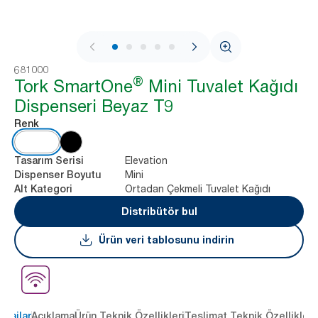
1 / 9
681000
®
Tork SmartOne
Mini Tuvalet Kağıdı
Dispenseri Beyaz T9
Renk
Elevation
Tasarım Serisi
Mini
Dispenser Boyutu
Ortadan Çekmeli Tuvalet Kağıdı
Alt Kategori
Distribütör bul
Ürün veri tablosunu indirin
ntajlar
Açıklama
Ürün Teknik Özellikleri
Teslimat Teknik Özellikleri