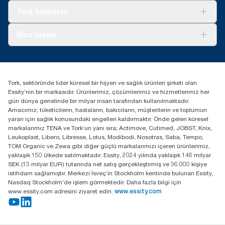
Tork Clean Care
Tork Vision Temizlik
Tork hakkında
Reklam alanı
Hakkımızda
Bize ulaşın
Başarı hikayeleri
tork.turkey@essity.com
(+90) 216 560 13 00
Distribütörünüzü bulun
Tork, sektöründe lider küresel bir hijyen ve sağlık ürünleri şirketi olan
Essity Turkey Hijyen Ürünleri Sanayi ve Ticaret
Essity’nin bir markasıdır. Ürünlerimiz, çözümlerimiz ve hizmetlerimiz her
Anonim Şirketi Kuriş Kule İş Merkezi, Cevizli Mah.
gün dünya genelinde bir milyar insan tarafından kullanılmaktadır.
D-100 Güney Yan Yol Cad. No 2
Amacımız; tüketicilerin, hastaların, bakıcıların, müşterilerin ve toplumun
K:9 34953 Kartal / Istanbul / Turkey
yararı için sağlık konusundaki engelleri kaldırmaktır. Önde gelen küresel
markalarımız TENA ve Tork’un yanı sıra; Actimove, Cutimed, JOBST, Knix,
Leukoplast, Libero, Libresse, Lotus, Modibodi, Nosotras, Saba, Tempo,
TOM Organic ve Zewa gibi diğer güçlü markalarımızı içeren ürünlerimiz,
yaklaşık 150 ülkede satılmaktadır. Essity, 2024 yılında yaklaşık 146 milyar
SEK (13 milyar EUR) tutarında net satış gerçekleştirmiş ve 36.000 kişiye
istihdam sağlamıştır. Merkezi İsveç’in Stockholm kentinde bulunan Essity,
Nasdaq Stockholm’de işlem görmektedir. Daha fazla bilgi için
www.essity.com adresini ziyaret edin.
www.essity.com