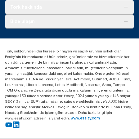
Tork Clean Care
Tork Vision Temizlik
Tork hakkında
Reklam alanı
Hakkımızda
Bize ulaşın
Başarı hikayeleri
tork.turkey@essity.com
(+90) 216 560 13 00
Distribütörünüzü bulun
Tork, sektöründe lider küresel bir hijyen ve sağlık ürünleri şirketi olan
Essity Turkey Hijyen Ürünleri Sanayi ve Ticaret
Essity’nin bir markasıdır. Ürünlerimiz, çözümlerimiz ve hizmetlerimiz her
Anonim Şirketi Kuriş Kule İş Merkezi, Cevizli Mah.
gün dünya genelinde bir milyar insan tarafından kullanılmaktadır.
D-100 Güney Yan Yol Cad. No 2
Amacımız; tüketicilerin, hastaların, bakıcıların, müşterilerin ve toplumun
K:9 34953 Kartal / Istanbul / Turkey
yararı için sağlık konusundaki engelleri kaldırmaktır. Önde gelen küresel
markalarımız TENA ve Tork’un yanı sıra; Actimove, Cutimed, JOBST, Knix,
Leukoplast, Libero, Libresse, Lotus, Modibodi, Nosotras, Saba, Tempo,
TOM Organic ve Zewa gibi diğer güçlü markalarımızı içeren ürünlerimiz,
yaklaşık 150 ülkede satılmaktadır. Essity, 2024 yılında yaklaşık 146 milyar
SEK (13 milyar EUR) tutarında net satış gerçekleştirmiş ve 36.000 kişiye
istihdam sağlamıştır. Merkezi İsveç’in Stockholm kentinde bulunan Essity,
Nasdaq Stockholm’de işlem görmektedir. Daha fazla bilgi için
www.essity.com adresini ziyaret edin.
www.essity.com