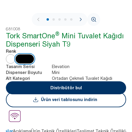
1 / 9
681008
®
Tork SmartOne
Mini Tuvalet Kağıdı
Dispenseri Siyah T9
Renk
Elevation
Tasarım Serisi
Mini
Dispenser Boyutu
Ortadan Çekmeli Tuvalet Kağıdı
Alt Kategori
Distribütör bul
Ürün veri tablosunu indirin
ntajlar
Açıklama
Ürün Teknik Özellikleri
Teslimat Teknik Özellikleri