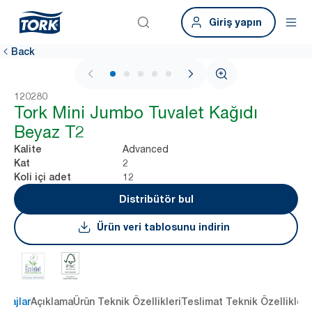
Giriş yapın
Back
1 / 5
120280
Tork Mini Jumbo Tuvalet Kağıdı
Beyaz T2
Advanced
Kalite
2
Kat
12
Koli içi adet
Distribütör bul
Ürün veri tablosunu indirin
ntajlar
Açıklama
Ürün Teknik Özellikleri
Teslimat Teknik Özellikleri