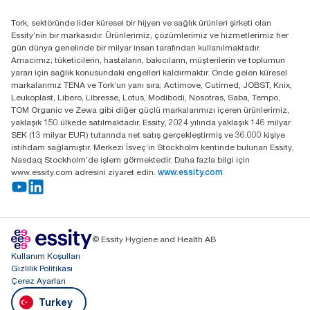
Distribütörünüzü bulun
Tork, sektöründe lider küresel bir hijyen ve sağlık ürünleri şirketi olan
Essity Turkey Hijyen Ürünleri Sanayi ve Ticaret
Essity’nin bir markasıdır. Ürünlerimiz, çözümlerimiz ve hizmetlerimiz her
Anonim Şirketi Kuriş Kule İş Merkezi, Cevizli Mah.
gün dünya genelinde bir milyar insan tarafından kullanılmaktadır.
D-100 Güney Yan Yol Cad. No 2
Amacımız; tüketicilerin, hastaların, bakıcıların, müşterilerin ve toplumun
K:9 34953 Kartal / Istanbul / Turkey
yararı için sağlık konusundaki engelleri kaldırmaktır. Önde gelen küresel
markalarımız TENA ve Tork’un yanı sıra; Actimove, Cutimed, JOBST, Knix,
Leukoplast, Libero, Libresse, Lotus, Modibodi, Nosotras, Saba, Tempo,
TOM Organic ve Zewa gibi diğer güçlü markalarımızı içeren ürünlerimiz,
yaklaşık 150 ülkede satılmaktadır. Essity, 2024 yılında yaklaşık 146 milyar
SEK (13 milyar EUR) tutarında net satış gerçekleştirmiş ve 36.000 kişiye
istihdam sağlamıştır. Merkezi İsveç’in Stockholm kentinde bulunan Essity,
Nasdaq Stockholm’de işlem görmektedir. Daha fazla bilgi için
www.essity.com adresini ziyaret edin.
www.essity.com
© Essity Hygiene and Health AB
Kullanım Koşulları
Gizlilik Politikası
Çerez Ayarları
Turkey