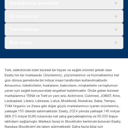
Sunduğumuz avantajlar
Çözümler
Çözümlerimiz
Sürdürülebilirlik
Tork Clean Care
Tork Vision Temizlik
Tork hakkında
Reklam alanı
Hakkımızda
Bize ulaşın
Başarı hikayeleri
tork.turkey@essity.com
(+90) 216 560 13 00
Distribütörünüzü bulun
Tork, sektöründe lider küresel bir hijyen ve sağlık ürünleri şirketi olan
Essity Turkey Hijyen Ürünleri Sanayi ve Ticaret
Essity’nin bir markasıdır. Ürünlerimiz, çözümlerimiz ve hizmetlerimiz her
Anonim Şirketi Kuriş Kule İş Merkezi, Cevizli Mah.
gün dünya genelinde bir milyar insan tarafından kullanılmaktadır.
D-100 Güney Yan Yol Cad. No 2
Amacımız; tüketicilerin, hastaların, bakıcıların, müşterilerin ve toplumun
K:9 34953 Kartal / Istanbul / Turkey
yararı için sağlık konusundaki engelleri kaldırmaktır. Önde gelen küresel
markalarımız TENA ve Tork’un yanı sıra; Actimove, Cutimed, JOBST, Knix,
Leukoplast, Libero, Libresse, Lotus, Modibodi, Nosotras, Saba, Tempo,
TOM Organic ve Zewa gibi diğer güçlü markalarımızı içeren ürünlerimiz,
yaklaşık 150 ülkede satılmaktadır. Essity, 2024 yılında yaklaşık 146 milyar
SEK (13 milyar EUR) tutarında net satış gerçekleştirmiş ve 36.000 kişiye
istihdam sağlamıştır. Merkezi İsveç’in Stockholm kentinde bulunan Essity,
Nasdaq Stockholm’de işlem görmektedir. Daha fazla bilgi için