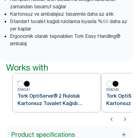
zamandan tasarruf sağlar
Kartonsuz ve ambalajsız tasarımla daha az atık
Standart tuvalet kağıdı rulolarına kıyasla %50 daha az
yer kaplar
Ergonomik olarak taşınabilen Tork Easy Handling®
ambalaj
Works with
558041
558042
Tork OptiServe® 2 Ruloluk
Tork OptiSer
Kartonsuz Tuvalet Kağıdı
Kartonsuz Tu
Dispenseri Beyaz T7
Dispenseri S
Product specifications