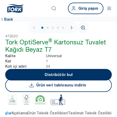
Giriş yapın
Back
1 / 5
472620
®
Tork OptiServe
Kartonsuz Tuvalet
Kağıdı Beyaz T7
Universal
Kalite
1
Kat
24
Koli içi adet
Distribütör bul
Ürün veri tablosunu indirin
ntajlar
Açıklama
Ürün Teknik Özellikleri
Teslimat Teknik Özellikleri