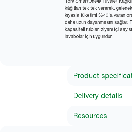
Tork SmartOne® Tuvalet Kâğıdı R
kâğıtları tek tek vererek, gelene
kıyasla tüketimi %40'a varan or
daha uzun dayanmasını sağlar.
kapasiteli rulolar, ziyaretçi say
lavabolar için uygundur.
Product specifica
Delivery details
Resources