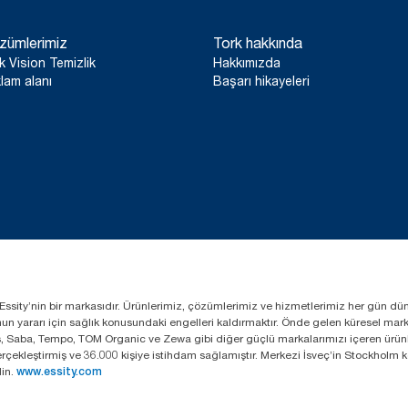
zümlerimiz
Tork hakkında
k Vision Temizlik
Hakkımızda
lam alanı
Başarı hikayeleri
lan Essity’nin bir markasıdır. Ürünlerimiz, çözümlerimiz ve hizmetlerimiz her gün dü
lumun yararı için sağlık konusundaki engelleri kaldırmaktır. Önde gelen küresel ma
s, Saba, Tempo, TOM Organic ve Zewa gibi diğer güçlü markalarımızı içeren ürünle
 gerçekleştirmiş ve 36.000 kişiye istihdam sağlamıştır. Merkezi İsveç’in Stockhol
in.
www.essity.com