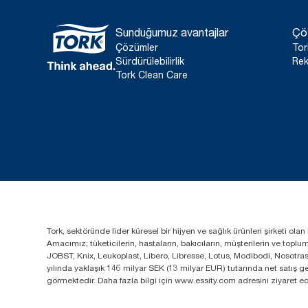
Sunduğumuz avantajlar
Çö
Çözümler
Tor
Sürdürülebilirlik
Rek
Tork Clean Care
Tork, sektöründe lider küresel bir hijyen ve sağlık ürünleri şirketi o
Amacımız; tüketicilerin, hastaların, bakıcıların, müşterilerin ve top
JOBST, Knix, Leukoplast, Libero, Libresse, Lotus, Modibodi, Nosotra
yılında yaklaşık 146 milyar SEK (13 milyar EUR) tutarında net satış
görmektedir. Daha fazla bilgi için www.essity.com adresini ziyaret ed