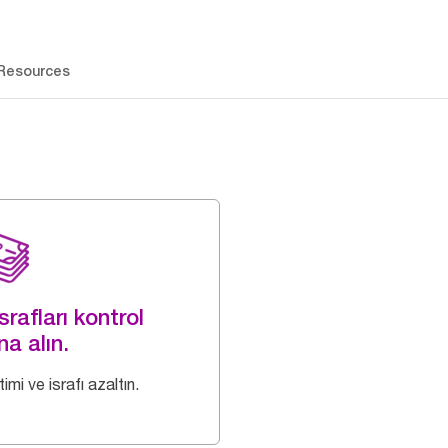
Resources
rafları kontrol
na alın.
imi ve israfı azaltın.