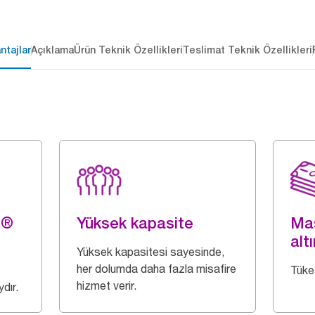
ntajlar
Açıklama
Ürün Teknik Özellikleri
Teslimat Teknik Özellikleri
g®
Yüksek kapasite
Mas
altı
Yüksek kapasitesi sayesinde,
her dolumda daha fazla misafire
Tüket
hizmet verir.
dır.