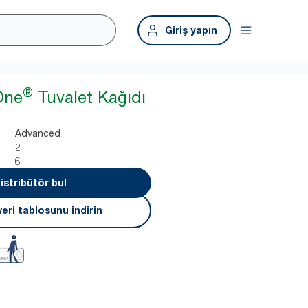
Giriş yapın
®
One
Tuvalet Kağıdı
Advanced
2
6
istribütör bul
eri tablosunu indirin