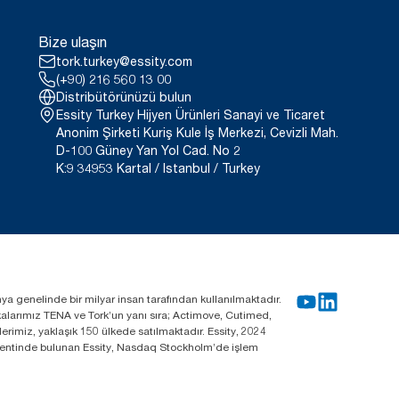
Bize ulaşın
tork.turkey@essity.com
(+90) 216 560 13 00
Distribütörünüzü bulun
Essity Turkey Hijyen Ürünleri Sanayi ve Ticaret
Anonim Şirketi Kuriş Kule İş Merkezi, Cevizli Mah.
D-100 Güney Yan Yol Cad. No 2
K:9 34953 Kartal / Istanbul / Turkey
nya genelinde bir milyar insan tarafından kullanılmaktadır.
rkalarımız TENA ve Tork’un yanı sıra; Actimove, Cutimed,
rimiz, yaklaşık 150 ülkede satılmaktadır. Essity, 2024
m kentinde bulunan Essity, Nasdaq Stockholm’de işlem