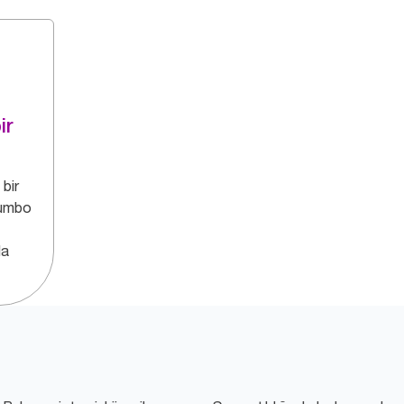
ir
 bir
jumbo
da