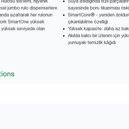
ulosu sistemi, hijyenik
Suya atıldığında hızlı parçala
ksel jumbo rulo dispenserlere
sayesinde boru tıkanması riskin
anda azaltarak her rulonun
SmartCore® - yeniden dolduru
 Tork SmartOne yüksek
çıkarılabilme özelliği
ısı yüksek seviyede olan
Yüksek kapasite: daha az bakı
Akılda kalıcı bir izlenim için y
yumuşak temizlik kâğıdı
tions