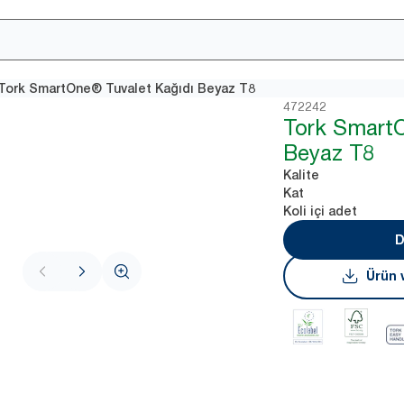
Tork SmartOne® Tuvalet Kağıdı Beyaz T8
472242
Tork Smart
Beyaz T8
Kalite
Kat
Koli içi adet
D
Ürün v