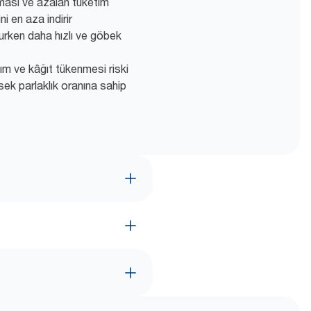
nması ve azalan tüketim
i en aza indirir
rken daha hızlı ve göbek
m ve kâğıt tükenmesi riski
üksek parlaklık oranına sahip