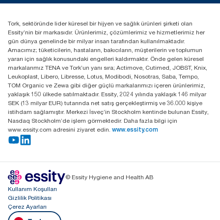
(+90) 216 560 13 00
Distribütörünüzü bulun
Tork, sektöründe lider küresel bir hijyen ve sağlık ürünleri şirketi olan
Essity Turkey Hijyen Ürünleri Sanayi ve Ticaret
Essity’nin bir markasıdır. Ürünlerimiz, çözümlerimiz ve hizmetlerimiz her
Anonim Şirketi Kuriş Kule İş Merkezi, Cevizli Mah.
gün dünya genelinde bir milyar insan tarafından kullanılmaktadır.
D-100 Güney Yan Yol Cad. No 2
Amacımız; tüketicilerin, hastaların, bakıcıların, müşterilerin ve toplumun
K:9 34953 Kartal / Istanbul / Turkey
yararı için sağlık konusundaki engelleri kaldırmaktır. Önde gelen küresel
markalarımız TENA ve Tork’un yanı sıra; Actimove, Cutimed, JOBST, Knix,
Leukoplast, Libero, Libresse, Lotus, Modibodi, Nosotras, Saba, Tempo,
TOM Organic ve Zewa gibi diğer güçlü markalarımızı içeren ürünlerimiz,
yaklaşık 150 ülkede satılmaktadır. Essity, 2024 yılında yaklaşık 146 milyar
SEK (13 milyar EUR) tutarında net satış gerçekleştirmiş ve 36.000 kişiye
istihdam sağlamıştır. Merkezi İsveç’in Stockholm kentinde bulunan Essity,
Nasdaq Stockholm’de işlem görmektedir. Daha fazla bilgi için
www.essity.com adresini ziyaret edin.
www.essity.com
© Essity Hygiene and Health AB
Kullanım Koşulları
Gizlilik Politikası
Çerez Ayarları