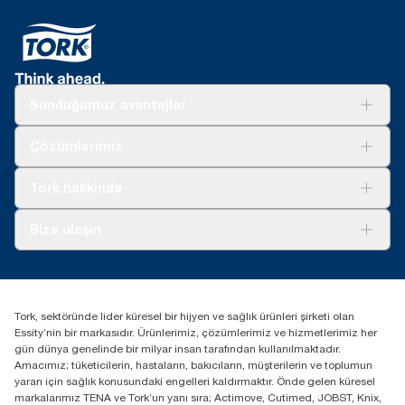
Sunduğumuz avantajlar
Çözümler
Çözümlerimiz
Sürdürülebilirlik
Tork Clean Care
Tork Vision Temizlik
Tork hakkında
Reklam alanı
Hakkımızda
Bize ulaşın
Başarı hikayeleri
tork.turkey@essity.com
(+90) 216 560 13 00
Distribütörünüzü bulun
Tork, sektöründe lider küresel bir hijyen ve sağlık ürünleri şirketi olan
Essity Turkey Hijyen Ürünleri Sanayi ve Ticaret
Essity’nin bir markasıdır. Ürünlerimiz, çözümlerimiz ve hizmetlerimiz her
Anonim Şirketi Kuriş Kule İş Merkezi, Cevizli Mah.
gün dünya genelinde bir milyar insan tarafından kullanılmaktadır.
D-100 Güney Yan Yol Cad. No 2
Amacımız; tüketicilerin, hastaların, bakıcıların, müşterilerin ve toplumun
K:9 34953 Kartal / Istanbul / Turkey
yararı için sağlık konusundaki engelleri kaldırmaktır. Önde gelen küresel
markalarımız TENA ve Tork’un yanı sıra; Actimove, Cutimed, JOBST, Knix,