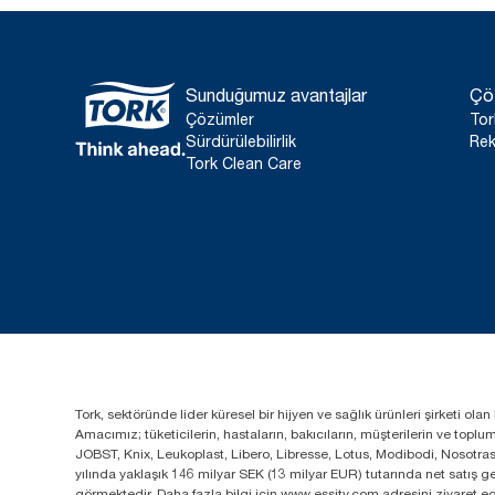
Sunduğumuz avantajlar
Çö
Çözümler
Tor
Sürdürülebilirlik
Rek
Tork Clean Care
Tork, sektöründe lider küresel bir hijyen ve sağlık ürünleri şirketi o
Amacımız; tüketicilerin, hastaların, bakıcıların, müşterilerin ve top
JOBST, Knix, Leukoplast, Libero, Libresse, Lotus, Modibodi, Nosotra
yılında yaklaşık 146 milyar SEK (13 milyar EUR) tutarında net satış
görmektedir. Daha fazla bilgi için www.essity.com adresini ziyaret ed