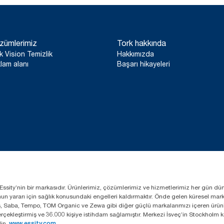
zümlerimiz
Tork hakkında
k Vision Temizlik
Hakkımızda
lam alanı
Başarı hikayeleri
lan Essity’nin bir markasıdır. Ürünlerimiz, çözümlerimiz ve hizmetlerimiz her gün dü
lumun yararı için sağlık konusundaki engelleri kaldırmaktır. Önde gelen küresel ma
s, Saba, Tempo, TOM Organic ve Zewa gibi diğer güçlü markalarımızı içeren ürünle
 gerçekleştirmiş ve 36.000 kişiye istihdam sağlamıştır. Merkezi İsveç’in Stockhol
in.
www.essity.com