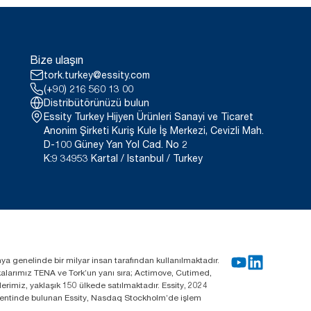
Bize ulaşın
tork.turkey@essity.com
(+90) 216 560 13 00
Distribütörünüzü bulun
Essity Turkey Hijyen Ürünleri Sanayi ve Ticaret
Anonim Şirketi Kuriş Kule İş Merkezi, Cevizli Mah.
D-100 Güney Yan Yol Cad. No 2
K:9 34953 Kartal / Istanbul / Turkey
nya genelinde bir milyar insan tarafından kullanılmaktadır.
rkalarımız TENA ve Tork’un yanı sıra; Actimove, Cutimed,
rimiz, yaklaşık 150 ülkede satılmaktadır. Essity, 2024
m kentinde bulunan Essity, Nasdaq Stockholm’de işlem