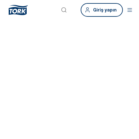
Giriş yapın
Mükemmel bir
lavabo deneyimi
için sürekli