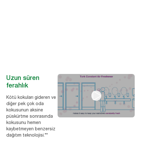
ferahlık
Müşterilerin %70’i, oda kokusu seçerken en önemli etkenin uzun
ömürlü performans olduğunu söylüyor.* Tork Sürekli Oda Kokusu
sistemi, her zaman ferah ve taze bir lavabo deneyimi sunuyor.
Uzun süren
ferahlık
Kötü kokuları gideren ve
diğer pek çok oda
kokusunun aksine
püskürtme sonrasında
kokusunu hemen
kaybetmeyen benzersiz
dağıtım teknolojisi.**