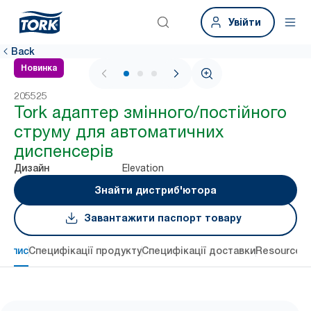
Увійти
Back
Новинка
1 / 3
205525
Tork адаптер змінного/постійного
струму для автоматичних
диспенсерів
Elevation
Дизайн
Знайти дистриб'ютора
Завантажити паспорт товару
Опис
Специфікації продукту
Специфікації доставки
Resources