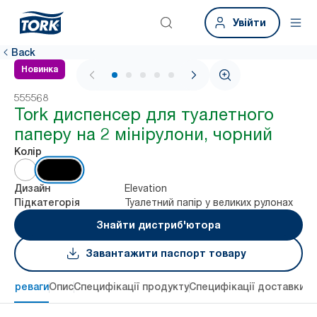
Увійти
Back
Новинка
1 / 5
555568
Tork диспенсер для туалетного
паперу на 2 мінірулони, чорний
Колір
Elevation
Дизайн
Туалетний папір у великих рулонах
Підкатегорія
Знайти дистриб'ютора
Завантажити паспорт товару
 переваги
Опис
Специфікації продукту
Специфікації доставки
Re