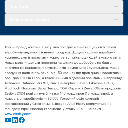
Tork Clean Care
AD-a-Glance
Про Tork
Про нас
Зв'язатися з нами
Історії успіху
tork.ua@essity.com
(+38) 044 490 55 66
Знайти дистриб'ютора
Tork — бренд компанії Essity, яка посідає чільне місце у світі серед
Essity Україна
виробників медико-гігієнічної продукції. Щодня нашими виробами,
04071 м. Київ, вул. Григорія Сковороди 19,
комплексами й послугами користується мільярд людей з усього світу.
Тел. +38 044 490 55 66
Наша мета — долати перепони на шляху до добробуту на благо
споживачів, пацієнтів, піклувальників, замовників і суспільства. Наша
продукція наявна приблизно в 150 країнах під провідними всесвітніми
брендами TENA і Tork, а також іншими відомими брендами, наприклад
Actimove, Cutimed, JOBST, Knix, Leukoplast, Libero, Libresse, Lotus,
Modibodi, Nosotras, Saba, Tempo, TOM Organic і Zewa. Обсяг продажів
Essity у 2024 році сягнув близько 146 млрд крон (13 млрд євро), а
кількість співробітників — 36 000. Головний офіс компанії
розташований у Стокгольмі (Швеція). Акції Essity котируються на
фондовій біржі Nasdaq Stockholm. Детальніше — на сайті
www.essity.com