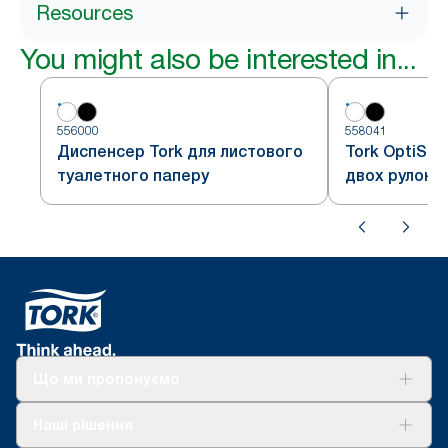
Resources
You might also be interested in...
556000
558041
Диспенсер Tork для листового
Tork OptiSe
туалетного паперу
двох рулоні
туалетного 
Що ми пропонуємо
Рішення
Наші рішення
Сталий розвиток