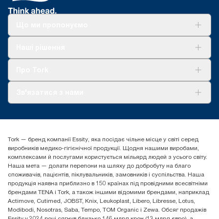
Що ми пропонуємо
Рішення
Наші рішення
Сталий розвиток
Tork Clean Care
AD-a-Glance
Про Tork
Про нас
Зв'язатися з нами
Історії успіху
tork.ua@essity.com
(+38) 044 490 55 66
Знайти дистриб'ютора
Tork — бренд компанії Essity, яка посідає чільне місце у світі серед
Essity Україна
виробників медико-гігієнічної продукції. Щодня нашими виробами,
04071 м. Київ, вул. Григорія Сковороди 19,
комплексами й послугами користується мільярд людей з усього світу.
Тел. +38 044 490 55 66
Наша мета — долати перепони на шляху до добробуту на благо
споживачів, пацієнтів, піклувальників, замовників і суспільства. Наша
продукція наявна приблизно в 150 країнах під провідними всесвітніми
брендами TENA і Tork, а також іншими відомими брендами, наприклад
Actimove, Cutimed, JOBST, Knix, Leukoplast, Libero, Libresse, Lotus,
Modibodi, Nosotras, Saba, Tempo, TOM Organic і Zewa. Обсяг продажів
Essity у 2024 році сягнув близько 146 млрд крон (13 млрд євро), а