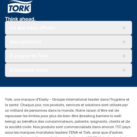
Ce que nous offrons
Pour votre entreprise
Nos solutions
Durabilité
Tork soins propres
Tork Vision Nettoyage
À propos de Tork
AD-a-Glance
À propos de nous
Contactez-nous
torkusa@essity.com
(866) 722-8675
Rechercher des distributeurs
Tork, une marque d'Essity - Groupe international leader dans l'hygiène et
la santé. Chaque jour, nos produits, services et solutions sont utilisés par
un milliard de personnes dans le monde. Notre raison d’être est de
repousser les limites pour plus de bien-être (breaking barriers to well-
being) au bénéfice des consommateurs, patients, soignants, clients et de
la société civile. Nos produits sont commercialisés dans environ 150 pays
sous les marques mondiales leaders TENA et Tork, ainsi que d'autres