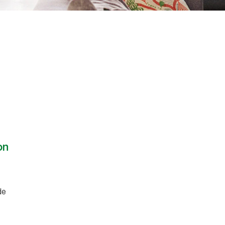
on
ède