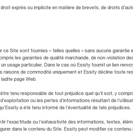
roit exprès ou implicite en matière de brevets, de droits d’a
 ce Site sont fournies « telles quelles » sans aucune garantie 
ompris les garanties de qualité marchande, de non-violation des
à un usage particulier. Dans le cas où Essity fournit un lien ren
r des raisons de commodité uniquement et Essity décline toute r
e ladite page Web.
être tenu responsable de tout préjudice quel qu’il soit, y compri
d’exploitation ou les pertes d’informations résultant de l’utilisat
’Essity a été tenu informé de l’éventualité de tels préjudices.
ntir l’exactitude ou l’exhaustivité des informations, textes, élé
gurer dans le contenu du Site. Essity peut modifier ce contenu o