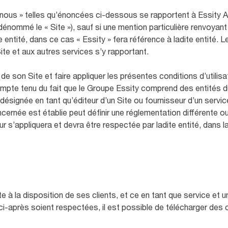
 nous » telles qu’énoncées ci-dessous se rapportent à Essity AB 
énommé le « Site »), sauf si une mention particulière renvoyant 
e entité, dans ce cas « Essity » fera référence à ladite entité.
Site et aux autres services s’y rapportant.
 de son Site et faire appliquer les présentes conditions d’utilis
compte tenu du fait que le Groupe Essity comprend des entités du
 désignée en tant qu’éditeur d’un Site ou fournisseur d’un service
ncernée est établie peut définir une réglementation différente 
eur s’appliquera et devra être respectée par ladite entité, dans 
e à la disposition de ses clients, et ce en tant que service et un
 ci-après soient respectées, il est possible de télécharger des