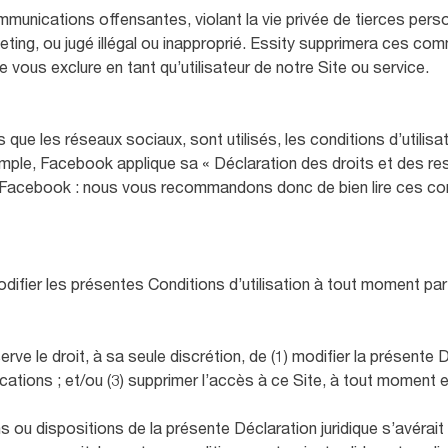
Communications offensantes, violant la vie privée de tierces per
ing, ou jugé illégal ou inapproprié. Essity supprimera ces com
e vous exclure en tant qu’utilisateur de notre Site ou service.
s que les réseaux sociaux, sont utilisés, les conditions d’utilis
mple, Facebook applique sa « Déclaration des droits et des res
de Facebook : nous vous recommandons donc de bien lire ces con
odifier les présentes Conditions d’utilisation à tout moment par
e le droit, à sa seule discrétion, de (1) modifier la présente Déc
lications ; et/ou (3) supprimer l’accès à ce Site, à tout moment 
ns ou dispositions de la présente Déclaration juridique s’avérait i