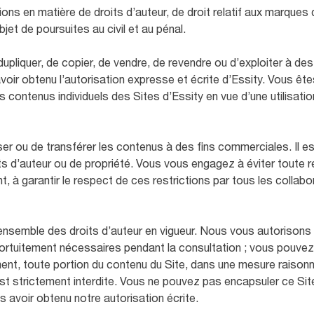
tions en matière de droits d’auteur, de droit relatif aux marqu
bjet de poursuites au civil et au pénal.
e dupliquer, de copier, de vendre, de revendre ou d’exploiter à des
voir obtenu l’autorisation expresse et écrite d’Essity. Vous êt
es contenus individuels des Sites d’Essity en vue d’une utilisati
tiliser ou de transférer les contenus à des fins commerciales. Il es
its d’auteur ou de propriété. Vous vous engagez à éviter toute 
, à garantir le respect de ces restrictions par tous les collab
ensemble des droits d’auteur en vigueur. Nous vous autorisons
 fortuitement nécessaires pendant la consultation ; vous pouve
nt, toute portion du contenu du Site, dans une mesure raisonnab
 est strictement interdite. Vous ne pouvez pas encapsuler ce Site
s avoir obtenu notre autorisation écrite.