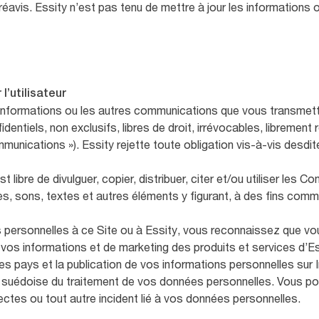
éavis. Essity n’est pas tenu de mettre à jour les informations 
l’utilisateur
 informations ou les autres communications que vous transmett
entiels, non exclusifs, libres de droit, irrévocables, librement 
mmunications »). Essity rejette toute obligation vis-à-vis desd
libre de divulguer, copier, distribuer, citer et/ou utiliser les C
, sons, textes et autres éléments y figurant, à des fins comm
personnelles à ce Site ou à Essity, vous reconnaissez que vou
de vos informations et de marketing des produits et services d’Es
s pays et la publication de vos informations personnelles sur I
i suédoise du traitement de vos données personnelles. Vous po
ectes ou tout autre incident lié à vos données personnelles.