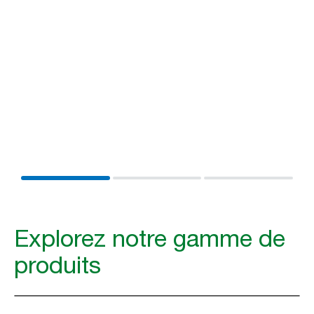
Une personne sur deux peut être confrontée à des
1
obstacles à l’hygiène dans les sanitaires publics
, des
sèche-mains bruyants aux produits chimiques
agressifs en passant par les distributeurs difficiles à
utiliser. Découvrez comment Tork peut rendre l’hygiène
de vos sanitaires plus inclusive.
En savoir plus
Explorez notre gamme de
produits