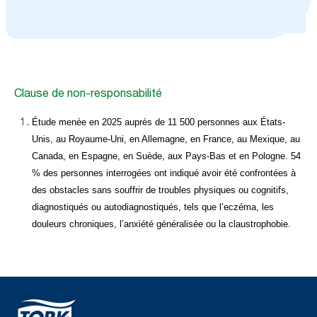
Bonne pour les entreprises.
Meilleure pour les personnes
Clause de non-responsabilité
et la planète
Étude menée en 2025 auprès de 11 500 personnes aux États-
Chez Tork, nous nous engageons à rehausser les
Unis, au Royaume-Uni, en Allemagne, en France, au Mexique, au
normes d’hygiène à l’aide de solutions durables.
Canada, en Espagne, en Suède, aux Pays-Bas et en Pologne. 54
En adoptant une approche circulaire, nous visons
% des personnes interrogées ont indiqué avoir été confrontées à
à réduire les émissions de carbone et le
des obstacles sans souffrir de troubles physiques ou cognitifs,
gaspillage pour faciliter une hygiène durable.
diagnostiqués ou autodiagnostiqués,
tels que
l’eczéma, les
douleurs chroniques, l’anxiété généralisée ou la claustrophobie.
En savoir plus