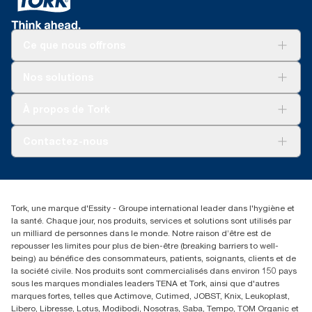
Ce que nous offrons
Pour votre entreprise
Nos solutions
Durabilité
Tork soins propres
Tork Vision Nettoyage
À propos de Tork
AD-a-Glance
À propos de nous
Contactez-nous
torkusa@essity.com
(866) 722-8675
Rechercher des distributeurs
Tork, une marque d'Essity - Groupe international leader dans l'hygiène et
la santé. Chaque jour, nos produits, services et solutions sont utilisés par
un milliard de personnes dans le monde. Notre raison d’être est de
repousser les limites pour plus de bien-être (breaking barriers to well-
being) au bénéfice des consommateurs, patients, soignants, clients et de
la société civile. Nos produits sont commercialisés dans environ 150 pays
sous les marques mondiales leaders TENA et Tork, ainsi que d'autres
marques fortes, telles que Actimove, Cutimed, JOBST, Knix, Leukoplast,
Libero, Libresse, Lotus, Modibodi, Nosotras, Saba, Tempo, TOM Organic et