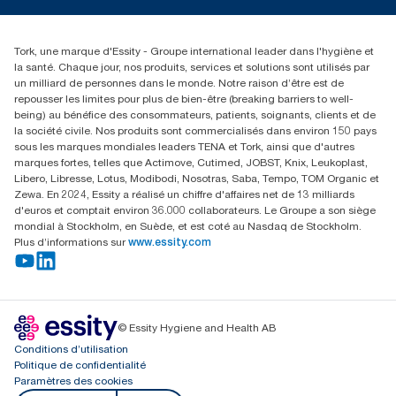
torkusa@essity.com
(866) 722-8675
Rechercher des distributeurs
Tork, une marque d'Essity - Groupe international leader dans l'hygiène et
la santé. Chaque jour, nos produits, services et solutions sont utilisés par
un milliard de personnes dans le monde. Notre raison d’être est de
repousser les limites pour plus de bien-être (breaking barriers to well-
being) au bénéfice des consommateurs, patients, soignants, clients et de
la société civile. Nos produits sont commercialisés dans environ 150 pays
sous les marques mondiales leaders TENA et Tork, ainsi que d'autres
marques fortes, telles que Actimove, Cutimed, JOBST, Knix, Leukoplast,
Libero, Libresse, Lotus, Modibodi, Nosotras, Saba, Tempo, TOM Organic et
Zewa. En 2024, Essity a réalisé un chiffre d'affaires net de 13 milliards
d'euros et comptait environ 36.000 collaborateurs. Le Groupe a son siège
mondial à Stockholm, en Suède, et est coté au Nasdaq de Stockholm.
Plus d’informations sur
www.essity.com
© Essity Hygiene and Health AB
Conditions d’utilisation
Politique de confidentialité
Paramètres des cookies