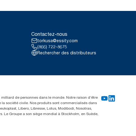
Contactez-nous
torkusa@essity.com
(866) 722-8675
Rechercher des distributeurs
un milliard de personnes dans le monde. Notre raison d’être
e la société civile. Nos produits sont commercialisés dans
ukoplast, Libero, Libresse, Lotus, Modibodi, Nosotras,
eurs. Le Groupe a son siège mondial à Stockholm, en Suède,