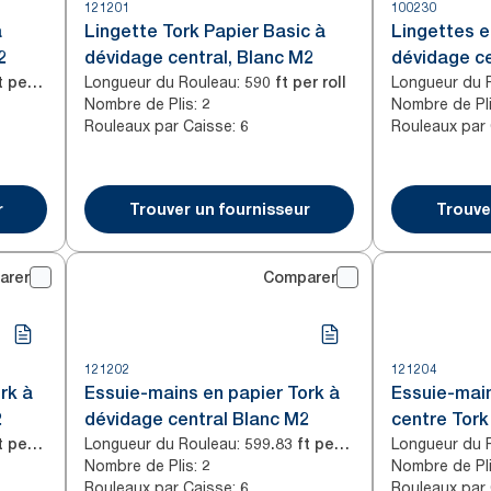
121201
100230
à
Lingette Tork Papier Basic à
Lingettes e
2
dévidage central, Blanc M2
dévidage ce
Longueur du Rouleau
:
Longueur du 
983.33 ft per roll
590 ft per roll
Nombre de Plis
:
Nombre de Pl
2
Rouleaux par Caisse
:
Rouleaux par
6
r
Trouver un fournisseur
Trouve
arer
Comparer
121202
121204
rk à
Essuie-mains en papier Tork à
Essuie-main
2
dévidage central Blanc M2
centre Tork
Longueur du Rouleau
:
Longueur du 
492.50 ft per roll
599.83 ft per roll
Nombre de Plis
:
Nombre de Pl
2
Rouleaux par Caisse
:
Rouleaux par
6