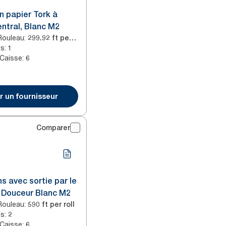
n papier Tork à
ntral, Blanc M2
Rouleau
:
299.92 ft per roll
is
:
1
 Caisse
:
6
r un fournisseur
Comparer
s avec sortie par le
 Douceur Blanc M2
Rouleau
:
590 ft per roll
is
:
2
 Caisse
:
6