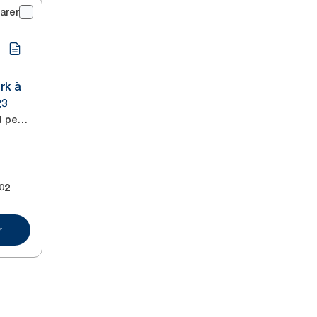
arer
rk à
23
518.96 ft per roll
02
r