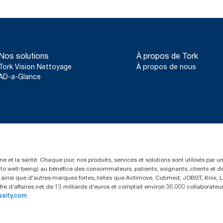
Nos solutions
À propos de Tork
Tork Vision Nettoyage
À propos de nous
AD-a-Glance
e et la santé. Chaque jour, nos produits, services et solutions sont utilisés par 
rs to well-being) au bénéfice des consommateurs, patients, soignants, clients et d
insi que d'autres marques fortes, telles que Actimove, Cutimed, JOBST, Knix, Le
fre d'affaires net de 13 milliards d'euros et comptait environ 36.000 collaborat
ssity.com