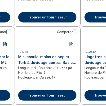
r
Trouver un fournisseur
Trouve
arer
Comparer
121225
130251A
par le
Mini essuie-mains en papier
Lingettes e
c M2
Tork à dévidage central Basic
dévidage ce
Longueur du Rouleau
:
Longueur du 
r roll
Mini Blanc M1
261.57 ft per roll
Nombre de Plis
:
Nombre de Pl
2
Rouleaux par Caisse
:
Rouleaux par
12
r
Trouver un fournisseur
Trouve