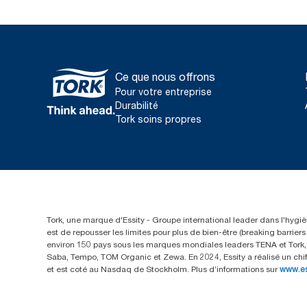
Ce que nous offrons
Pour votre entreprise
Durabilité
Tork soins propres
Tork, une marque d'Essity - Groupe international leader dans l'hygièn
est de repousser les limites pour plus de bien-être (breaking barrie
environ 150 pays sous les marques mondiales leaders TENA et Tork, a
Saba, Tempo, TOM Organic et Zewa. En 2024, Essity a réalisé un chif
et est coté au Nasdaq de Stockholm. Plus d’informations sur
www.e