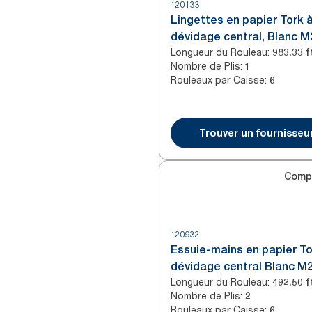
120133
Lingettes en papier Tork 
dévidage central, Blanc M
Longueur du Rouleau
:
Nombre de Plis
:
1
Rouleaux par Caisse
:
6
Trouver un fournisseu
Comp
120932
Essuie-mains en papier To
dévidage central Blanc M
Longueur du Rouleau
:
Nombre de Plis
:
2
Rouleaux par Caisse
:
6