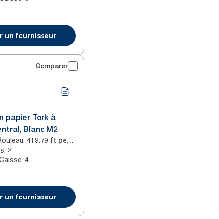
r un fournisseur
Comparer
n papier Tork à
ntral, Blanc M2
Rouleau
:
419.79 ft per roll
is
:
2
 Caisse
:
4
r un fournisseur