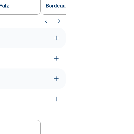
Falz
Bordeauxrot 1/8-Falz