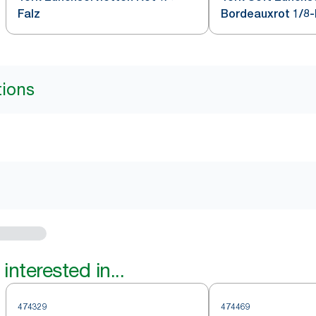
Falz
Bordeauxrot 1/8-
tions
interested in...
474329
474469