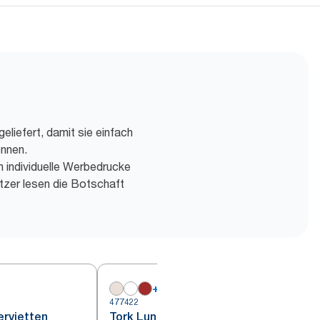
eliefert, damit sie einfach
önnen.
h individuelle Werbedrucke
tzer lesen die Botschaft
+
7
477422
4
ervietten
Tork Lunchservietten