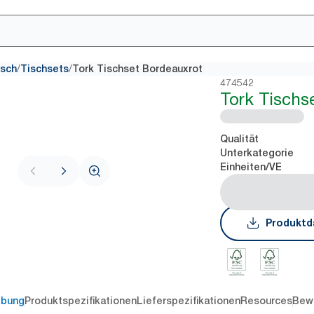
/
/
isch
Tischsets
Tork Tischset Bordeauxrot
474542
Tork Tischs
Qualität
Unterkategorie
Einheiten/VE
Produktd
ibung
Produktspezifikationen
Lieferspezifikationen
Resources
Bew