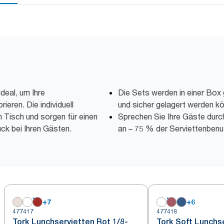
deal, um Ihre
Die Sets werden in einer Box g
ieren. Die individuell
und sicher gelagert werden k
 Tisch und sorgen für einen
Sprechen Sie Ihre Gäste durc
ck bei Ihren Gästen.
an – 75 % der Serviettenbenu
+
7
+
6
477417
477418
Tork Lunchservietten Rot 1/8-
Tork Soft Lunchs