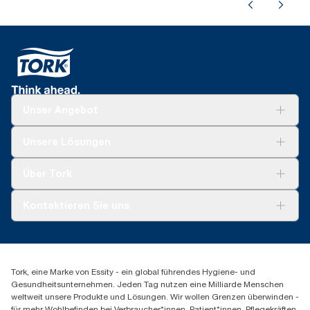
Unser Angebot
Lösungen
Unsere Lösungen
Nachhaltigkeit
Tork Clean Care
Tork Vision Reinigung
Über Tork
AD-a-Glance
Tork PaperCircle
Über uns
Kontaktieren Sie uns
Produktreklamation
Servicereklamation
torkmaster@essity.com
Spenderreklamation
+41 (0)848/810152
Finden Sie Ihren Vertriebspartner
Tork, eine Marke von Essity - ein global führendes Hygiene- und
Essity Switzerland AG
Gesundheitsunternehmen. Jeden Tag nutzen eine Milliarde Menschen
Parkstraße 1b
weltweit unsere Produkte und Lösungen. Wir wollen Grenzen überwinden -
6214 Schenkon
für mehr Wohlbefinden bei Verbraucher*innen, Patient*innen, Pflegekräften,