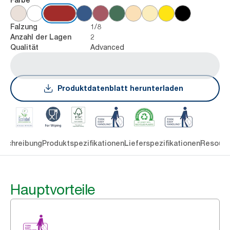
1/8
Falzung
2
Anzahl der Lagen
Advanced
Qualität
Produktdatenblatt herunterladen
eschreibung
Produktspezifikationen
Lieferspezifikationen
Resourc
Hauptvorteile