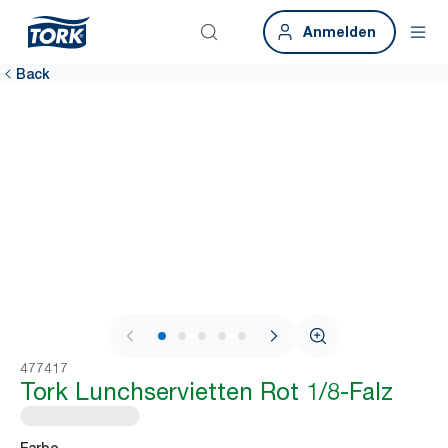
Anmelden
Back
1 / 7
477417
Tork Lunchservietten Rot 1/8-Falz
Farbe