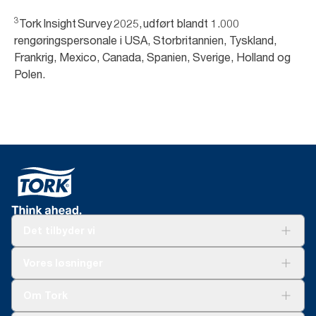
3
Tork Insight Survey 2025, udført blandt 1.000
rengøringspersonale i USA, Storbritannien, Tyskland,
Frankrig, Mexico, Canada, Spanien, Sverige, Holland og
Polen.
Det tilbyder vi
Løsninger
Vores løsninger
Bæredygtighed
Tork Clean Care
Tork Vision Cleaning
Om Tork
Ad-a-Glance