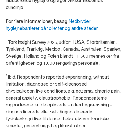
inkluderende hygiejne og øger virksomhedernes
bundlinje.
For flere informationer, besøg
Nedbryder
hygiejnebarrierer på toiletter og andre steder
1
Tork Insight Survey 2025, udført i USA, Storbritannien,
Tyskland, Frankrig, Mexico, Canada, Australien, Spanien,
Sverige, Holland og Polen blandt 11.500 mennesker fra
offentligheden og 1.000 rengøringspersonale.
2
Ibid. Respondents reported experiencing, without
limitation, diagnosed or self-diagnosed
physical/cognitive conditions, e.g. eczema, chronic pain,
general anxiety, claustrophobia. Respondenterne
rapporterede, at de oplevede – uden begrænsning –
diagnosticerede eller selvdiagnosticerede
fysiske/kognitive tilstande, f.eks. eksem, kroniske
smerter, generel angst og klaustrofobi.