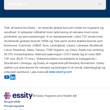
Tork PaperCircle
Om os
Kontakt os
Succeshistorier
Presse og nyheder
tork.dk.kundeservice@essity.com
Smiley-rapport
(+45) 48 16 82 44
Essity Denmark A/S
Tork, et brand fra Essity - en førende global koncern inden for hygiejne og
Professional Hygiene
sundhed. Vi arbejder målrettet med optimering af velvære med vores
Gydevang 33
produkter og serviceløsninger. Vi er repræsenteret i cirka 150 lande med
DK-3450 Allerød
de førende globale brands TENA og Tork samt andre stærke brands som
Actimove, Cutimed, JOBST, Knix, Leukoplast, Libero, Libresse, Modibodi,
Lotus, Nosotras, Saba, Tempo, TOM Organic og Zewa. Essity har omkring
36.000 medarbejdere. Nettoomsætningen i 2024 beløb sig til cirka SEK
146 mia. (EUR 13 mia.). Virksomhedens hovedsæde er beliggende i
Stockholm i Sverige, og Essity er registreret på Nasdaq Stockholm. Essity
sætter nye standarder for velvære og bidrager til et sundt, bæredygtigt og
cirkulært samfund. Læs mere på
www.essity.com
© Essity Hygiene and Health AB
Brugervilkår
Privatlivspolitik