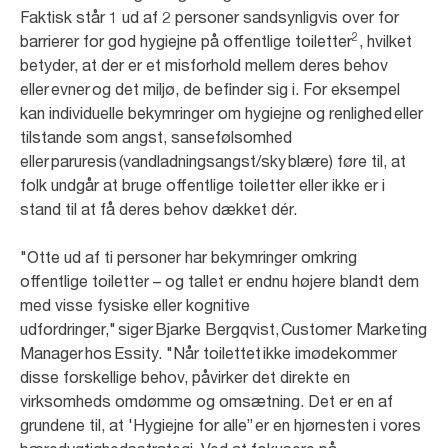
Faktisk står 1 ud af 2 personer sandsynligvis over for
2
barrierer for god hygiejne på offentlige toiletter
, hvilket
betyder, at der er et misforhold mellem deres behov
eller evner og det miljø, de befinder sig i. For eksempel
kan individuelle bekymringer om hygiejne og renlighed eller
tilstande som angst, sansefølsomhed
eller paruresis (vandladningsangst/sky blære) føre til, at
folk undgår at bruge offentlige toiletter eller ikke er i
stand til at få deres behov dækket dér.
"Otte ud af ti personer har bekymringer omkring
offentlige toiletter – og tallet er endnu højere blandt dem
med visse fysiske eller kognitive
udfordringer," siger Bjarke Bergqvist, Customer Marketing
Manager hos Essity. "Når toilettet ikke imødekommer
disse forskellige behov, påvirker det direkte en
virksomheds omdømme og omsætning. Det er en af
grundene til, at 'Hygiejne for alle” er en hjørnesten i vores