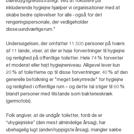
bæredygtighedsstrategi. Ved at fokusere på
inkluderende hygiejne hjælper vi organisationer med at
skabe bedre oplevelser for alle - også for det
rengøringspersonale, der vedligeholder
disse uundværlige rum."
Undersøgelsen, der omfatter 11.500 personer på tværs
af 11 lande, viser, at der er høje forventninger til hygiejne
og renlighed på offentlige toiletter. Hele 74 % forventer
et moderat eller højt hygiejneniveau. Alligevel lever kun
20 % af toiletterne op til disse forventninger. 40 % af den
generelle befolkning er "meget bekymrede" for hygiejne
og renlighed i offentlige rum – og dette tal stiger til 60 %
blandt personer med tilstande som bakterieskræk
(germofobi).
Folk angiver, at de undgår toiletter, fordi de er
“uhygiejniske” (den mest almindelige årsag), har
ubehagelig lugt (anden hyppigste årsag), mangler sæbe