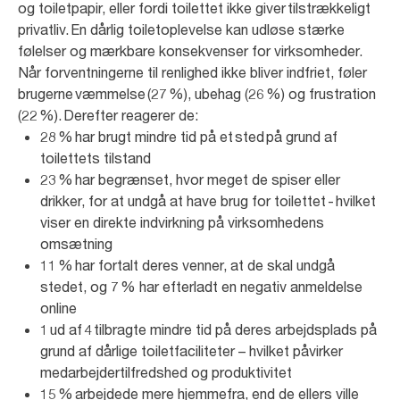
og toiletpapir, eller fordi toilettet ikke giver tilstrækkeligt
privatliv. En dårlig toiletoplevelse kan udløse stærke
følelser og mærkbare konsekvenser for virksomheder.
Når forventningerne til renlighed ikke bliver indfriet, føler
brugerne væmmelse (27 %), ubehag (26 %) og frustration
(22 %). Derefter reagerer de:
28 % har brugt mindre tid på et sted på grund af
toilettets tilstand
23 % har begrænset, hvor meget de spiser eller
drikker, for at undgå at have brug for toilettet - hvilket
viser en direkte indvirkning på virksomhedens
omsætning
11 % har fortalt deres venner, at de skal undgå
stedet, og 7 % har efterladt en negativ anmeldelse
online
1 ud af 4 tilbragte mindre tid på deres arbejdsplads på
grund af dårlige toiletfaciliteter – hvilket påvirker
medarbejdertilfredshed og produktivitet
15 % arbejdede mere hjemmefra, end de ellers ville