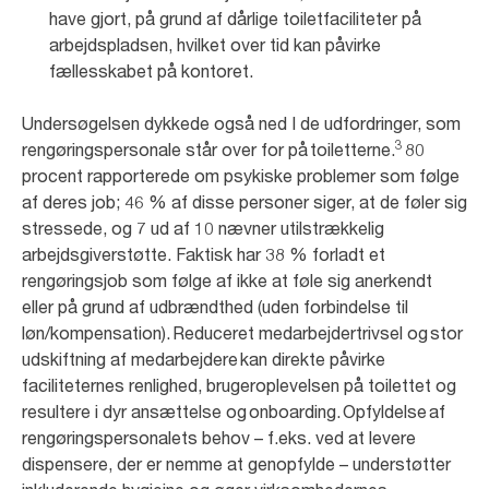
have gjort, på grund af dårlige toiletfaciliteter på
arbejdspladsen, hvilket over tid kan påvirke
fællesskabet på kontoret.
Undersøgelsen dykkede også ned I de udfordringer, som
3
rengøringspersonale står over for på toiletterne.
80
procent rapporterede om psykiske problemer som følge
af deres job; 46 % af disse personer siger, at de føler sig
stressede, og 7 ud af 10 nævner utilstrækkelig
arbejdsgiverstøtte. Faktisk har 38 % forladt et
rengøringsjob som følge af ikke at føle sig anerkendt
eller på grund af udbrændthed (uden forbindelse til
løn/kompensation). Reduceret medarbejdertrivsel og stor
udskiftning af medarbejdere kan direkte påvirke
faciliteternes renlighed, brugeroplevelsen på toilettet og
resultere i dyr ansættelse og onboarding. Opfyldelse af
rengøringspersonalets behov – f.eks. ved at levere
dispensere, der er nemme at genopfylde – understøtter