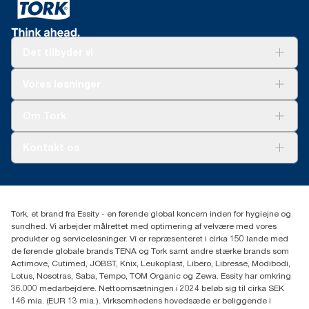
Det tilbyder vi
Løsninger
Vores løsninger
Bæredygtighed
Tork Clean Care
Tork Vision Cleaning
Om Tork
Ad-a-Glance
Tork PaperCircle
Om os
Kontakt os
Succeshistorier
Presse og nyheder
tork.dk.kundeservice@essity.com
Smiley-rapport
(+45) 48 16 82 44
Essity Denmark A/S
Tork, et brand fra Essity - en førende global koncern inden for hygiejne og
Professional Hygiene
sundhed. Vi arbejder målrettet med optimering af velvære med vores
Gydevang 33
produkter og serviceløsninger. Vi er repræsenteret i cirka 150 lande med
DK-3450 Allerød
de førende globale brands TENA og Tork samt andre stærke brands som
Actimove, Cutimed, JOBST, Knix, Leukoplast, Libero, Libresse, Modibodi,
Lotus, Nosotras, Saba, Tempo, TOM Organic og Zewa. Essity har omkring
36.000 medarbejdere. Nettoomsætningen i 2024 beløb sig til cirka SEK
146 mia. (EUR 13 mia.). Virksomhedens hovedsæde er beliggende i