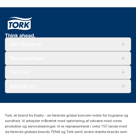
Det tilbyder vi
Løsninger
Vores løsninger
Bæredygtighed
Tork Clean Care
Tork Vision Cleaning
Om Tork
Ad-a-Glance
Tork PaperCircle
Om os
Kontakt os
Succeshistorier
Presse og nyheder
tork.dk.kundeservice@essity.com
Smiley-rapport
(+45) 48 16 82 44
Essity Denmark A/S
Tork, et brand fra Essity - en førende global koncern inden for hygiejne og
Professional Hygiene
sundhed. Vi arbejder målrettet med optimering af velvære med vores
Gydevang 33
produkter og serviceløsninger. Vi er repræsenteret i cirka 150 lande med
DK-3450 Allerød
de førende globale brands TENA og Tork samt andre stærke brands som