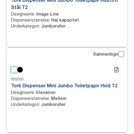
Tork Dispenser Mini Jumbo Toiletpapir Rustfrit
Stål T2
Designserie
:
Image Line
Dispenserstørrelse
:
Høj kapacitet
Underkategori
:
Jumboruller
Sammenlign
555000
Tork Dispenser Mini Jumbo Toiletpapir Hvid T2
Designserie
:
Elevation
Dispenserstørrelse
:
Mellem
Underkategori
:
Jumboruller