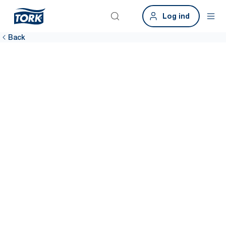
Log ind
Back