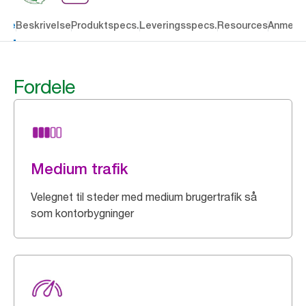
dele
Beskrivelse
Produktspecs.
Leveringsspecs.
Resources
Anmelde
Fordele
Medium trafik
Velegnet til steder med medium brugertrafik så
som kontorbygninger