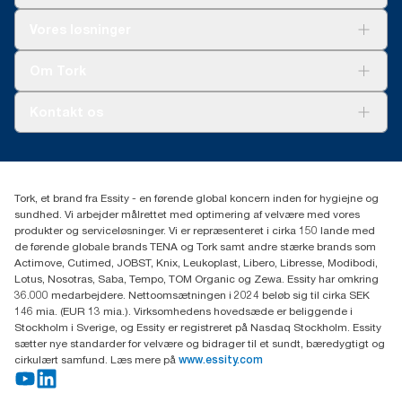
Løsninger
Vores løsninger
Bæredygtighed
Tork Clean Care
Tork Vision Cleaning
Om Tork
Ad-a-Glance
Tork PaperCircle
Om os
Kontakt os
Succeshistorier
Presse og nyheder
tork.dk.kundeservice@essity.com
Smiley-rapport
(+45) 48 16 82 44
Essity Denmark A/S
Tork, et brand fra Essity - en førende global koncern inden for hygiejne og
Professional Hygiene
sundhed. Vi arbejder målrettet med optimering af velvære med vores
Gydevang 33
produkter og serviceløsninger. Vi er repræsenteret i cirka 150 lande med
DK-3450 Allerød
de førende globale brands TENA og Tork samt andre stærke brands som
Actimove, Cutimed, JOBST, Knix, Leukoplast, Libero, Libresse, Modibodi,
Lotus, Nosotras, Saba, Tempo, TOM Organic og Zewa. Essity har omkring
36.000 medarbejdere. Nettoomsætningen i 2024 beløb sig til cirka SEK
146 mia. (EUR 13 mia.). Virksomhedens hovedsæde er beliggende i
Stockholm i Sverige, og Essity er registreret på Nasdaq Stockholm. Essity
sætter nye standarder for velvære og bidrager til et sundt, bæredygtigt og
cirkulært samfund. Læs mere på
www.essity.com