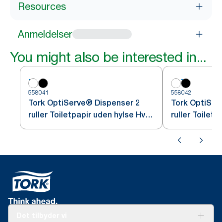
Resources
Anmeldelser
You might also be interested in...
558041
558042
Tork OptiServe® Dispenser 2
Tork OptiSer
ruller Toiletpapir uden hylse Hvid
ruller Toilet
T7
T7
Det tilbyder vi