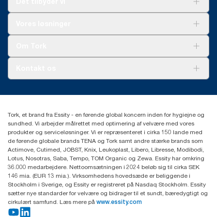
Det tilbyder vi
forbrug. Baseret på tredjepartsgennemgåede
livscyklusvurderinger (LCA), som dækker alle refill
kvalitetsniveauer kombineret med forbrugsdata. Fordi dataene
Løsninger
Vores løsninger
er baseret på et systemgennemsnit, er det ikke beregnet til brug
Bæredygtighed
i carbon-afrapportering af specifikke produkter og forbrug.
Tork Clean Care
Tork Vision Cleaning
Om Tork
Ad-a-Glance
Tork PaperCircle
Om os
Kontakt os
Succeshistorier
Presse og nyheder
tork.dk.kundeservice@essity.com
Smiley-rapport
(+45) 48 16 82 44
Essity Denmark A/S
Tork, et brand fra Essity - en førende global koncern inden for hygiejne og
Professional Hygiene
sundhed. Vi arbejder målrettet med optimering af velvære med vores
Gydevang 33
produkter og serviceløsninger. Vi er repræsenteret i cirka 150 lande med
DK-3450 Allerød
de førende globale brands TENA og Tork samt andre stærke brands som
Actimove, Cutimed, JOBST, Knix, Leukoplast, Libero, Libresse, Modibodi,
Lotus, Nosotras, Saba, Tempo, TOM Organic og Zewa. Essity har omkring
36.000 medarbejdere. Nettoomsætningen i 2024 beløb sig til cirka SEK
146 mia. (EUR 13 mia.). Virksomhedens hovedsæde er beliggende i
Stockholm i Sverige, og Essity er registreret på Nasdaq Stockholm. Essity
sætter nye standarder for velvære og bidrager til et sundt, bæredygtigt og
cirkulært samfund. Læs mere på
www.essity.com