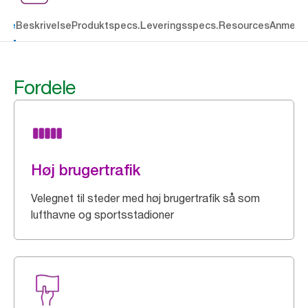
dele
Beskrivelse
Produktspecs.
Leveringsspecs.
Resources
Anmelde
Fordele
Høj brugertrafik
Velegnet til steder med høj brugertrafik så som
lufthavne og sportsstadioner