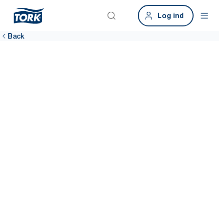
Log ind
Back