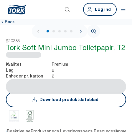
Log ind
Back
1 / 5
620283
Tork Soft Mini Jumbo Toiletpapir, T2
Premium
Kvalitet
2
Lag
2
Enheder pr. karton
Download produktdatablad
dele
Beskrivelse
Produktspecs.
Leveringsspecs.
Resources
Anmelde