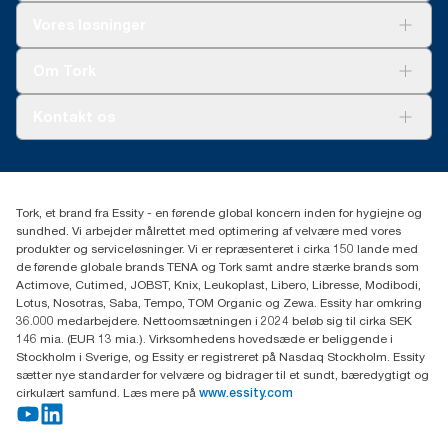
Løsninger
Vores løsninger
Bæredygtighed
Tork Clean Care
Tork Vision Cleaning
Om Tork
Ad-a-Glance
Tork PaperCircle
Om os
Kontakt os
Succeshistorier
Presse og nyheder
tork.dk.kundeservice@essity.com
Smiley-rapport
(+45) 48 16 82 44
Essity Denmark A/S
Tork, et brand fra Essity - en førende global koncern inden for hygiejne og
Professional Hygiene
sundhed. Vi arbejder målrettet med optimering af velvære med vores
Gydevang 33
produkter og serviceløsninger. Vi er repræsenteret i cirka 150 lande med
DK-3450 Allerød
de førende globale brands TENA og Tork samt andre stærke brands som
Actimove, Cutimed, JOBST, Knix, Leukoplast, Libero, Libresse, Modibodi,
Lotus, Nosotras, Saba, Tempo, TOM Organic og Zewa. Essity har omkring
36.000 medarbejdere. Nettoomsætningen i 2024 beløb sig til cirka SEK
146 mia. (EUR 13 mia.). Virksomhedens hovedsæde er beliggende i
Stockholm i Sverige, og Essity er registreret på Nasdaq Stockholm. Essity
sætter nye standarder for velvære og bidrager til et sundt, bæredygtigt og
cirkulært samfund. Læs mere på
www.essity.com