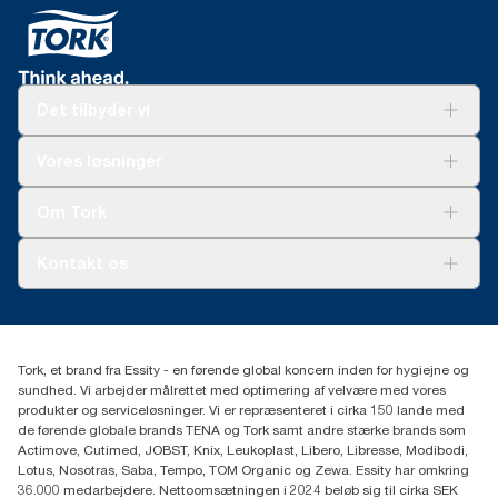
Det tilbyder vi
Løsninger
Vores løsninger
Bæredygtighed
Tork Clean Care
Tork Vision Cleaning
Om Tork
Ad-a-Glance
Tork PaperCircle
Om os
Kontakt os
Succeshistorier
Presse og nyheder
tork.dk.kundeservice@essity.com
Smiley-rapport
(+45) 48 16 82 44
Essity Denmark A/S
Tork, et brand fra Essity - en førende global koncern inden for hygiejne og
Professional Hygiene
sundhed. Vi arbejder målrettet med optimering af velvære med vores
Gydevang 33
produkter og serviceløsninger. Vi er repræsenteret i cirka 150 lande med
DK-3450 Allerød
de førende globale brands TENA og Tork samt andre stærke brands som
Actimove, Cutimed, JOBST, Knix, Leukoplast, Libero, Libresse, Modibodi,
Lotus, Nosotras, Saba, Tempo, TOM Organic og Zewa. Essity har omkring
36.000 medarbejdere. Nettoomsætningen i 2024 beløb sig til cirka SEK