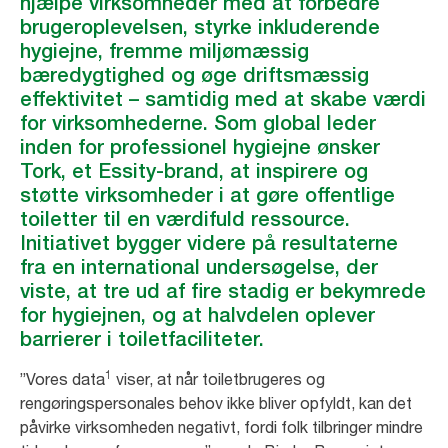
hjælpe virksomheder med at forbedre
brugeroplevelsen, styrke inkluderende
hygiejne, fremme miljømæssig
bæredygtighed og øge driftsmæssig
effektivitet – samtidig med at skabe værdi
for virksomhederne. Som global leder
inden for professionel hygiejne ønsker
Tork, et Essity-brand, at inspirere og
støtte virksomheder i at gøre offentlige
toiletter til en værdifuld ressource.
Initiativet bygger videre på resultaterne
fra en international undersøgelse, der
viste, at tre ud af fire stadig er bekymrede
for hygiejnen, og at halvdelen oplever
barrierer i toiletfaciliteter.
1
”Vores data
viser, at når toiletbrugeres og
rengøringspersonales behov ikke bliver opfyldt, kan det
påvirke virksomheden negativt, fordi folk tilbringer mindre