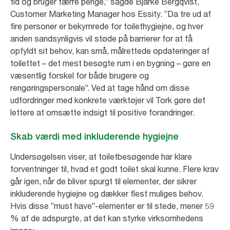
tid og bruger færre penge,” sagde Bjarke Bergqvist,
Customer Marketing Manager hos Essity. ”Da tre ud af
fire personer er bekymrede for toilethygiejne, og hver
anden sandsynligvis vil støde på barrierer for at få
opfyldt sit behov, kan små, målrettede opdateringer af
toilettet – det mest besøgte rum i en bygning – gøre en
væsentlig forskel for både brugere og
rengøringspersonale”. Ved at tage hånd om disse
udfordringer med konkrete værktøjer vil Tork gøre det
lettere at omsætte indsigt til positive forandringer.
Skab værdi med inkluderende hygiejne
Undersøgelsen viser, at toiletbesøgende har klare
forventninger til, hvad et godt toilet skal kunne. Flere krav
går igen, når de bliver spurgt til elementer, der sikrer
inkluderende hygiejne og dækker flest muliges behov.
Hvis disse ”must have”-elementer er til stede, mener 59
% af de adspurgte, at det kan styrke virksomhedens