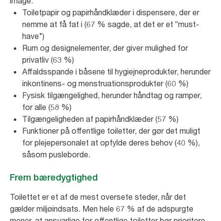
image:
Toiletpapir og papirhåndklæder i dispensere, der er
nemme at få fat i (67 % sagde, at det er et ”must-
have")
Rum og designelementer, der giver mulighed for
privatliv (63 %)
Affaldsspande i båsene til hygiejneprodukter, herunder
inkontinens- og menstruationsprodukter (60 %)
Fysisk tilgængelighed, herunder håndtag og ramper,
for alle (58 %)
Tilgængeligheden af papirhåndklæder (57 %)
Funktioner på offentlige toiletter, der gør det muligt
for plejepersonalet at opfylde deres behov (40 %),
såsom pusleborde.
Frem bæredygtighed
Toilettet er et af de mest oversete steder, når det
gælder miljøindsats. Men hele 67 % af de adspurgte
mener, at ansvarlige for offentlige toiletter bør prioritere