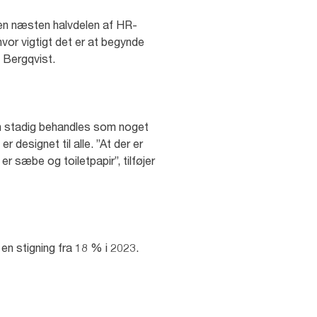
men næsten halvdelen af HR-
hvor vigtigt det er at begynde
e Bergqvist.
ion stadig behandles som noget
 designet til alle. ”At der er
r sæbe og toiletpapir”, tilføjer
 en stigning fra 18 % i 2023.