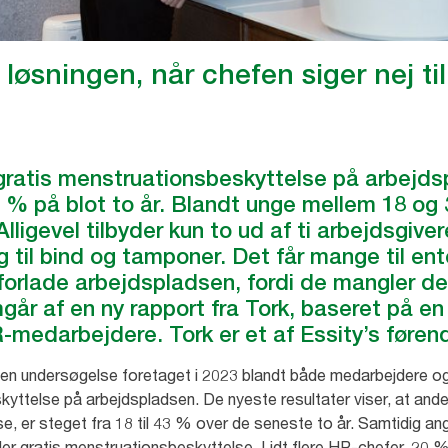
r løsningen, når chefen siger nej ti
 gratis menstruationsbeskyttelse på arbejds
3 % på blot to år. Blandt unge mellem 18 og 
lligevel tilbyder kun to ud af ti arbejdsgive
il bind og tamponer. Det får mange til enten 
 forlade arbejdspladsen, fordi de mangler 
går af en ny rapport fra Tork, baseret på e
-medarbejdere. Tork er et af Essity’s føren
 en undersøgelse foretaget i 2023 blandt både medarbejdere 
kyttelse på arbejdspladsen. De nyeste resultater viser, at ande
, er steget fra 18 til 43 % over de seneste to år. Samtidig angi
der gratis menstruationsbeskyttelse. Lidt flere HR-chefer, 20 %