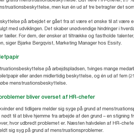
nstruationsbeskyttelse, men kun én ud af tre betragter det som 
kyttelse på arbejdet er gået fra at være et ønske til at være en
 fulgt med udviklingen. Det skaber unødvendige hindringer i hver
er tæller. For dem, der ønsker at tiltrække og fastholde talenter
n, siger Bjarke Bergqvist, Marketing Manager hos Essity.
iletpapir
truationsbeskyttelse på arbejdspladsen, tvinges mange medarbejd
iletpapir eller anden midlertidig beskyttelse, og én ud af fem (2
 købe menstruationsbeskyttelse.
problemer bliver overset af HR-chefer
kvinder end tidligere melder sig syge på grund af menstruations
 nødt til at blive hjemme fra arbejde af den grund – en stigning 
over, hvor udbredt problemet er. Næsten halvdelen af HR-chefe
ldt sig syg på grund af menstruationsproblemer.