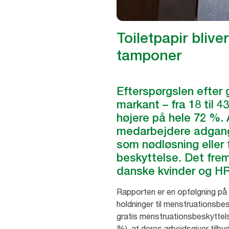
Toiletpapir blive
tamponer
Efterspørgslen efter
markant – fra 18 til 4
højere på hele 72 %. A
medarbejdere adgang t
som nødløsning eller
beskyttelse. Det frem
danske kvinder og HR
Rapporten er en opfølgning på
holdninger til menstruationsbes
gratis menstruationsbeskyttelse
%), at deres arbejdsgiver tilby