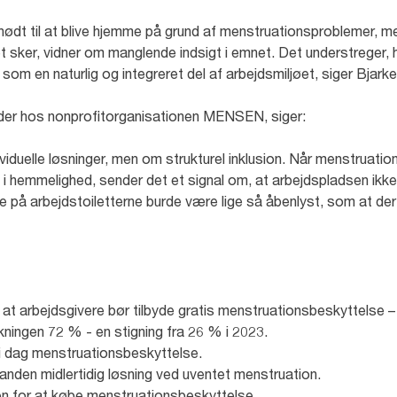
 nødt til at blive hjemme på grund af menstruationsproblemer, 
det sker, vidner om manglende indsigt i emnet. Det understreger, 
som en naturlig og integreret del af arbejdsmiljøet, siger Bjark
eder hos nonprofitorganisationen MENSEN, siger:
ividuelle løsninger, men om strukturel inklusion. Når menstruat
 i hemmelighed, sender det et signal om, at arbejdspladsen ikke er
på arbejdstoiletterne burde være lige så åbenlyst, som at der e
t arbejdsgivere bør tilbyde gratis menstruationsbeskyttelse –
kningen 72 % - en stigning fra 26 % i 2023.
 i dag menstruationsbeskyttelse.
r anden midlertidig løsning ved uventet menstruation.
en for at købe menstruationsbeskyttelse.