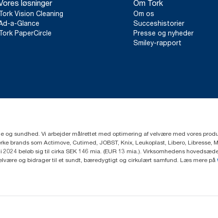
Vores løsninger
Om Tork
Tork Vision Cleaning
Om os
Ad-a-Glance
Succeshistorier
Tork PaperCircle
Presse og nyheder
Smiley-rapport
ejne og sundhed. Vi arbejder målrettet med optimering af velvære med vores produk
ke brands som Actimove, Cutimed, JOBST, Knix, Leukoplast, Libero, Libresse, 
2024 beløb sig til cirka SEK 146 mia. (EUR 13 mia.). Virksomhedens hovedsæde e
velvære og bidrager til et sundt, bæredygtigt og cirkulært samfund. Læs mere på