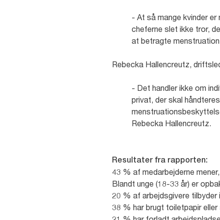
- At så mange kvinder er
cheferne slet ikke tror, 
at betragte menstruation 
Rebecka Hallencreutz, driftsl
- Det handler ikke om ind
privat, der skal håndteres
menstruationsbeskyttelse 
Rebecka Hallencreutz.
Resultater fra rapporten:
43 % af medarbejderne mener, a
Blandt unge (18-33 år) er opba
20 % af arbejdsgivere tilbyder
38 % har brugt toiletpapir elle
21 % har forladt arbejdsplads