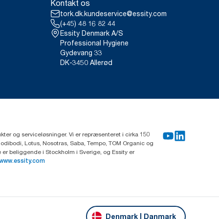
Kontakt os
tork.dk.kundeservice@essity.com
(+45) 48 16 82 44
Essity Denmark A/S
Professional Hygiene
Gydevang 33
DK-3450 Allerød
ter og serviceløsninger. Vi er repræsenteret i cirka 150
Modibodi, Lotus, Nosotras, Saba, Tempo, TOM Organic og
r beliggende i Stockholm i Sverige, og Essity er
www.essity.com
Denmark | Danmark