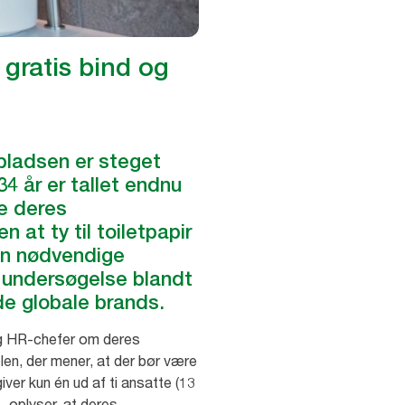
l gratis bind og
pladsen er steget
34 år er tallet endnu
re deres
at ty til toiletpapir
den nødvendige
n undersøgelse blandt
de globale brands.
og HR-chefer om deres
len, der mener, at der bør være
ver kun én ud af ti ansatte (13
, oplyser, at deres