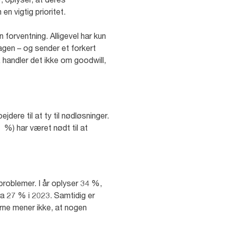
en vigtig prioritet.
 forventning. Alligevel har kun
dagen – og sender et forkert
, handler det ikke om goodwill,
ere til at ty til nødløsninger.
1 %) har været nødt til at
problemer. I år oplyser 34 %,
fra 27 % i 2023. Samtidig er
rne mener ikke, at nogen