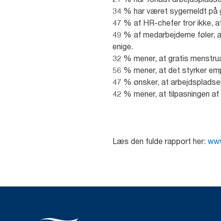
34 % har været sygemeldt på g
47 % af HR-chefer tror ikke, 
49 % af medarbejderne føler, a
enige.
32 % mener, at gratis menstrua
56 % mener, at det styrker emp
47 % ønsker, at arbejdspladsen
42 % mener, at tilpasningen af
Læs den fulde rapport her:
www