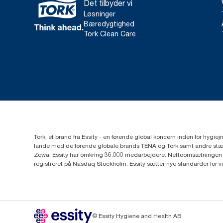
Det tilbyder vi
Løsninger
Bæredygtighed
Tork Clean Care
Tork, et brand fra Essity - en førende global koncern inden for hygi
lande med de førende globale brands TENA og Tork samt andre stær
Zewa. Essity har omkring 36.000 medarbejdere. Nettoomsætningen i 
registreret på Nasdaq Stockholm. Essity sætter nye standarder for 
© Essity Hygiene and Health AB