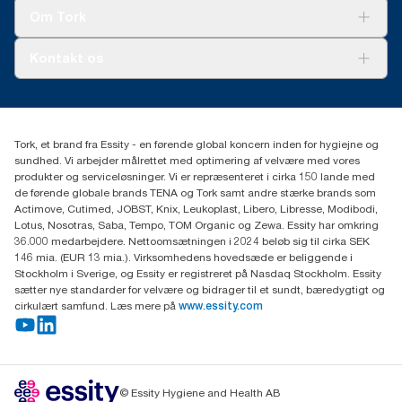
Tork Clean Care
Tork Vision Cleaning
Om Tork
Ad-a-Glance
Tork PaperCircle
Om os
Kontakt os
Succeshistorier
Presse og nyheder
tork.dk.kundeservice@essity.com
Smiley-rapport
(+45) 48 16 82 44
Essity Denmark A/S
Tork, et brand fra Essity - en førende global koncern inden for hygiejne og
Professional Hygiene
sundhed. Vi arbejder målrettet med optimering af velvære med vores
Gydevang 33
produkter og serviceløsninger. Vi er repræsenteret i cirka 150 lande med
DK-3450 Allerød
de førende globale brands TENA og Tork samt andre stærke brands som
Actimove, Cutimed, JOBST, Knix, Leukoplast, Libero, Libresse, Modibodi,
Lotus, Nosotras, Saba, Tempo, TOM Organic og Zewa. Essity har omkring
36.000 medarbejdere. Nettoomsætningen i 2024 beløb sig til cirka SEK
146 mia. (EUR 13 mia.). Virksomhedens hovedsæde er beliggende i
Stockholm i Sverige, og Essity er registreret på Nasdaq Stockholm. Essity
sætter nye standarder for velvære og bidrager til et sundt, bæredygtigt og
cirkulært samfund. Læs mere på
www.essity.com
© Essity Hygiene and Health AB