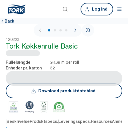
Log ind
Back
1 / 4
120223
Tork Køkkenrulle Basic
26.36 m per roll
Rullelængde
32
Enheder pr. karton
Download produktdatablad
dele
Beskrivelse
Produktspecs.
Leveringsspecs.
Resources
Anmelde