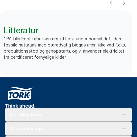
Litteratur
* På Lilla Edet fabrikken erstatter vi under normal drift den
fossile naturgas med bæredygtig biogas (men ikke ved f.eks.
produktionsstop og genopstart), og vi anvender elektricitet
fra certificeret fornyelige kilder.
Det tilbyder vi
Løsninger
Vores løsninger
Bæredygtighed