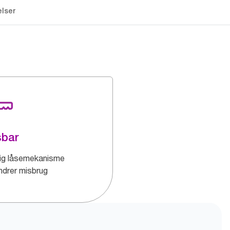
lser
sbar
dig låsemekanisme
indrer misbrug