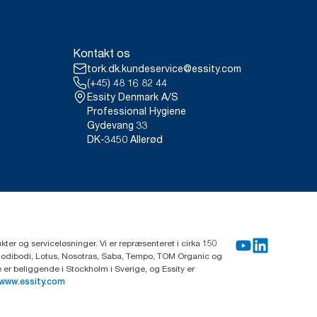
DN.
forbrug. Baseret på
 alle refill kvalitetsniveauer
Kontakt os
ystemgennemsnit, er det ikke
 og forbrug.
tork.dk.kundeservice@essity.com
(+45) 48 16 82 44
Essity Denmark A/S
Professional Hygiene
Gydevang 33
DK-3450 Allerød
ter og serviceløsninger. Vi er repræsenteret i cirka 150
Modibodi, Lotus, Nosotras, Saba, Tempo, TOM Organic og
r beliggende i Stockholm i Sverige, og Essity er
www.essity.com