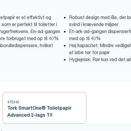
papir er et effektivt og
Robust design med lås, der be
m er perfekt til toiletter i
svind i krævende miljøer
rugerfrekvens. En-ad-gangen
Et-ark-ad-gangen dispenserfu
cere forbruget med op til 40%
med op til 40%
orulledispensere, hvilket
Høj kapacitet: Mindre vedligeh
at løbe tør for papir
Hygiejnisk: Rør kun ved det ar
472242
Tork SmartOne® Toiletpapir
Advanced 2-lags T8