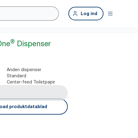
Log ind
®
One
Dispenser
Anden dispenser
Standard
Center-feed Toiletpapir
oad produktdatablad