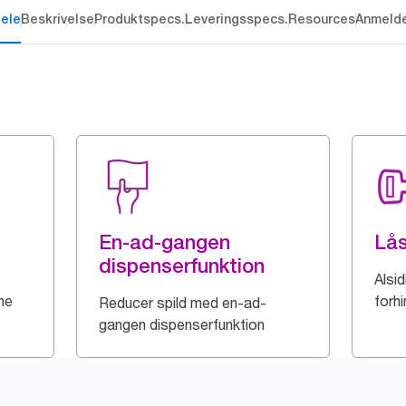
dele
Beskrivelse
Produktspecs.
Leveringsspecs.
Resources
Anmelde
En-ad-gangen
Lå
dispenserfunktion
Alsi
ne
forh
Reducer spild med en-ad-
gangen dispenserfunktion