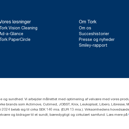
ClimatePartner-certificeret produkt: www.climate-id.com/9VIU
**
Repræsenterer Tork SmartOne® europæisk refill-sortiment pr. 
tredjepartsgennemgåede livscyklusvurderinger (LCA), som dækker
Vores løsninger
Om Tork
kombineret med forbrugsdata. Fordi dataene er baseret på et s
beregnet til brug i carbon-afrapportering af specifikke produkter
Tork Vision Cleaning
Om os
Ad-a-Glance
Succeshistorier
Tork PaperCircle
Presse og nyheder
Smiley-rapport
ejne og sundhed. Vi arbejder målrettet med optimering af velvære med vores produk
ke brands som Actimove, Cutimed, JOBST, Knix, Leukoplast, Libero, Libresse, 
2024 beløb sig til cirka SEK 146 mia. (EUR 13 mia.). Virksomhedens hovedsæde e
velvære og bidrager til et sundt, bæredygtigt og cirkulært samfund. Læs mere på