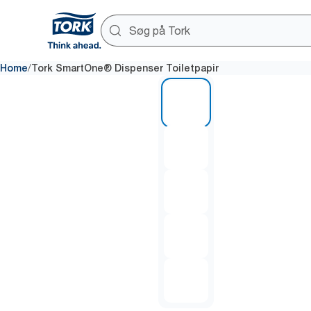
/
Home
Tork SmartOne® Dispenser Toiletpapir
1 of 5