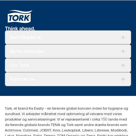
Det tilbyder vi
Løsninger
Vores løsninger
Bæredygtighed
Tork Clean Care
Tork Vision Cleaning
Om Tork
Ad-a-Glance
Tork PaperCircle
Om os
Kontakt os
Succeshistorier
Presse og nyheder
tork.dk.kundeservice@essity.com
Smiley-rapport
(+45) 48 16 82 44
Essity Denmark A/S
Tork, et brand fra Essity - en førende global koncern inden for hygiejne og
Professional Hygiene
sundhed. Vi arbejder målrettet med optimering af velvære med vores
Gydevang 33
produkter og serviceløsninger. Vi er repræsenteret i cirka 150 lande med
DK-3450 Allerød
de førende globale brands TENA og Tork samt andre stærke brands som
Actimove, Cutimed, JOBST, Knix, Leukoplast, Libero, Libresse, Modibodi,
Lotus, Nosotras, Saba, Tempo, TOM Organic og Zewa. Essity har omkring