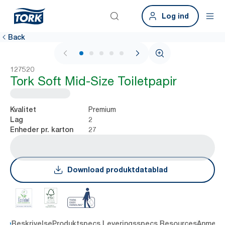
Log ind
Back
1 / 6
127520
Tork Soft Mid-Size Toiletpapir
Premium
Kvalitet
2
Lag
27
Enheder pr. karton
Download produktdatablad
dele
Beskrivelse
Produktspecs.
Leveringsspecs.
Resources
Anmelde